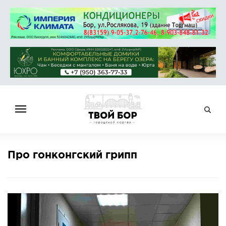
ГЛАВНАЯ
Про гонконгский грипп
НОВОСТИ
СПРАВОЧНИК
ОБЪЯВЛЕНИЯ
РАБОТА
АФИША