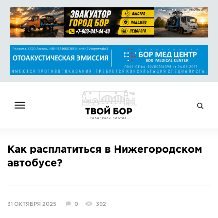
ГЛАВНАЯ
Как расплатиться в Нижегородском
НОВОСТИ
автобусе?
СПРАВОЧНИК
ОБЪЯВЛЕНИЯ
РАБОТА
31 ОКТЯБРЯ 2025
0
392
АФИША