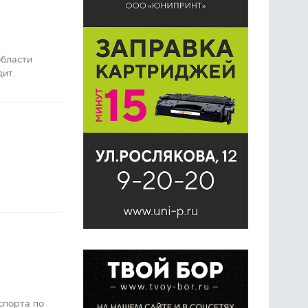
области
дит.
спорта по