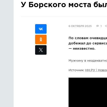
У Борского моста бы
6 ОКТЯБРЯ 2025
1
По словам очевидце
добежал до сервиса
— неизвестно.
Мужчину в неадекватно
Источник:
НН.РУ | Ново