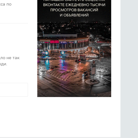
сса по
ло не так
жди.