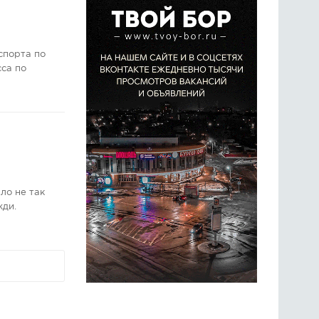
спорта по
сса по
ло не так
жди.