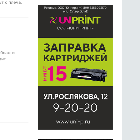
т с плеча.
области
дит.