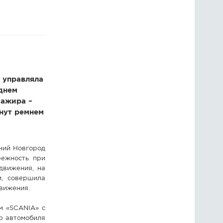
ГОЛОСОВАНИЯ
ПРЕДЛОЖИТЬ НОВОСТЬ
ФОТО
и управляла
днем
сажира –
гнут ремнем
жний Новгород
режность при
движения, на
и, совершила
движения.
м «SCANIA» с
р автомобиля