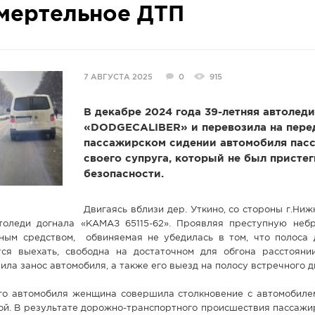
мертельное ДТП
7 АВГУСТА 2025
0
915
В декабре 2024 года 39-летняя автолед
«DODGECALIBER» и перевозила на пере
пассажирском сидении автомобиля пас
своего супруга, который не был присте
безопасности.
Двигаясь вблизи дер. Уткино, со стороны г.Ни
втоледи догнала «КАМАЗ 65115-62». Проявляя преступную неб
ным средством, обвиняемая не убедилась в том, что полоса 
ся выехать, свободна на достаточном для обгона расстояни
ила занос автомобиля, а также его выезд на полосу встречного 
го автомобиля женщина совершила столкновение с автомобиле
ой. В результате дорожно-транспортного происшествия пассажи