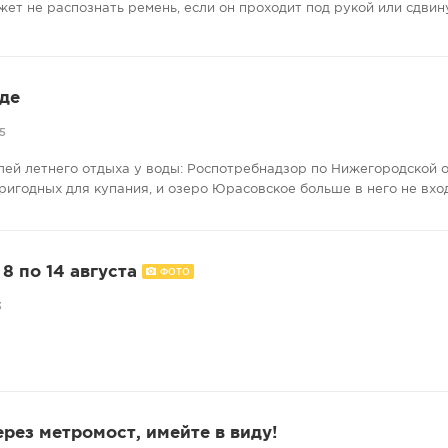
жет не распознать ремень, если он проходит под рукой или сдвину
де
5
лей летнего отдыха у воды: Роспотребнадзор по Нижегородской 
ригодных для купания, и озеро Юрасовское больше в него не вхо
8 по 14 августа
ФОТО
3
ерез метромост, имейте в виду!