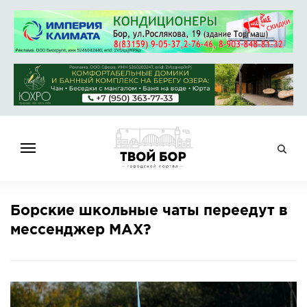
ГЛАВНАЯ
Борские школьные чаты переедут в
НОВОСТИ
мессенджер МАХ?
СПРАВОЧНИК
ОБЪЯВЛЕНИЯ
РАБОТА
АФИША