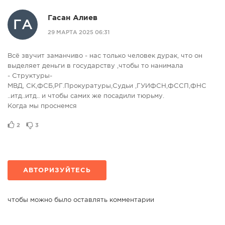
Гасан Алиев
ГА
29 МАРТА 2025 06:31
Всё звучит заманчиво - нас только человек дурак, что он
выделяет деньги в государству ,чтобы то нанимала
- Структуры-
МВД, СК,ФСБ,РГ.Прокуратуры,Судьи ,ГУИФСН,ФССП,ФНС
..итд..итд.. и чтобы самих же посадили тюрьму.
Когда мы проснемся
2
3
АВТОРИЗУЙТЕСЬ
чтобы можно было оставлять комментарии