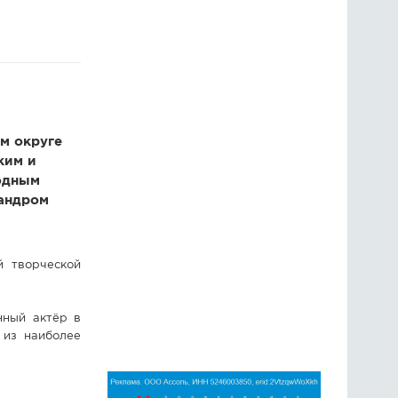
ГОЛОСОВАНИЯ
ПРЕДЛОЖИТЬ НОВОСТЬ
ФОТО
м округе
ким и
родным
андром
й творческой
нный актёр в
 из наиболее