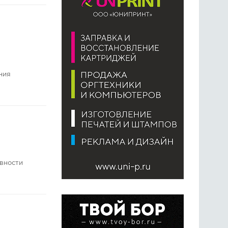
ния
ивности