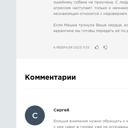
ошейнику собака не приучена. С люд
агрессия наступает только к незнак
незнакомцам относится с недоверием.
Если Машка тронула Ваше сердце, ес
карантина мы готовы передать её по 
6 ФЕВРАЛЯ 2023 11:55
Комментарии
Сергей
С
Больше внимания нужно обращать к н
у нее сдвиг в голове уже не исправиш