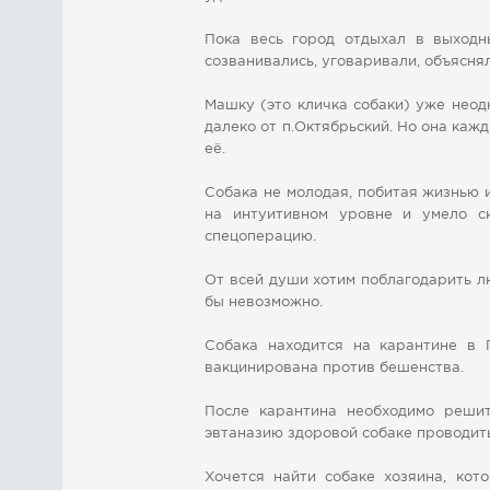
Пока весь город отдыхал в выходн
созванивались, уговаривали, объясня
Машку (это кличка собаки) уже неод
далеко от п.Октябрьский. Но она ка
её.
Собака не молодая, побитая жизнью 
на интуитивном уровне и умело с
спецоперацию.
От всей души хотим поблагодарить л
бы невозможно.
Собака находится на карантине в 
вакцинирована против бешенства.
После карантина необходимо решит
эвтаназию здоровой собаке проводит
Хочется найти собаке хозяина, кот