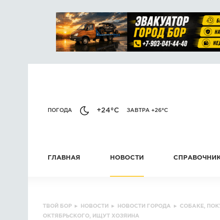
+24°C
ПОГОДА
ЗАВТРА +26°C
ГЛАВНАЯ
НОВОСТИ
СПРАВОЧНИ
ТВОЙ БОР
▸
НОВОСТИ
▸
НОВОСТИ ГОРОДА
▸
СОБАКЕ, ПО
ОКТЯБРЬСКОГО, ИЩУТ ХОЗЯИНА