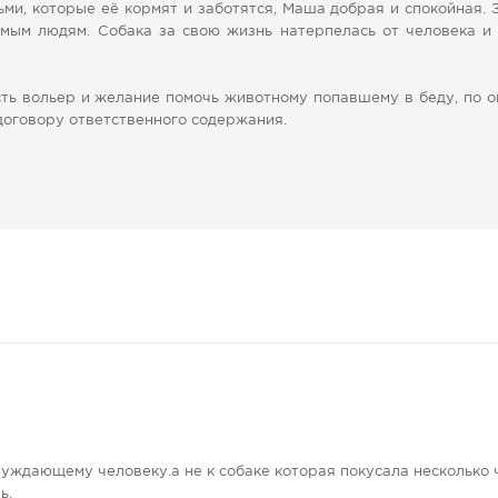
ьми, которые её кормят и заботятся, Маша добрая и спокойная.
омым людям. Собака за свою жизнь натерпелась от человека и
ть вольер и желание помочь животному попавшему в беду, по 
договору ответственного содержания.
уждающему человеку.а не к собаке которая покусала несколько ч
ь.