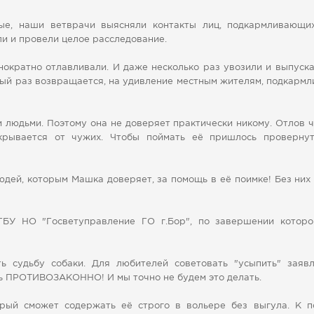
ые, наши ветврачи выясняли контакты лиц, подкармливающих
ли и провели целое расследование.
нократно отлавливали. И даже несколько раз увозили и выпуск
ждый раз возвращается, на удивление местным жителям, подкар
и людьми. Поэтому она не доверяет практически никому. Отлов 
крывается от чужих. Чтобы поймать её пришлось проверну
юдей, которым Машка доверяет, за помощь в её поимке! Без них
ГБУ НО "Госветуправление ГО г.Бор", по завершении которо
ь судьбу собаки. Для любителей советовать "усыпить" заявл
ь ПРОТИВОЗАКОННО! И мы точно не будем это делать.
орый сможет содержать её строго в вольере без выгула. К п