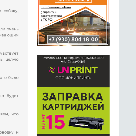
 собаку,
али очень
мливающим
чувствует
ть целую
 это было
го будет
яем, что
оводку и