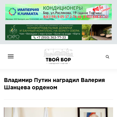
ГЛАВНАЯ
Владимир Путин наградил Валерия
НОВОСТИ
Шанцева орденом
СПРАВОЧНИК
ОБЪЯВЛЕНИЯ
РАБОТА
АФИША