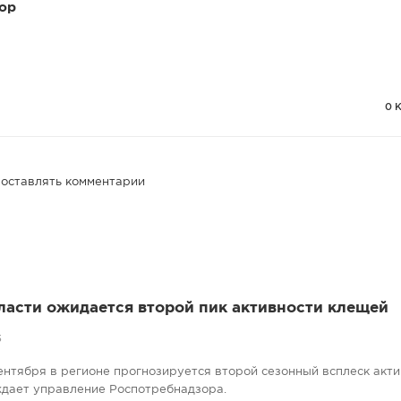
ор
0 
 оставлять комментарии
ласти ожидается второй пик активности клещей
5
сентября в регионе прогнозируется второй сезонный всплеск акт
ждает управление Роспотребнадзора.