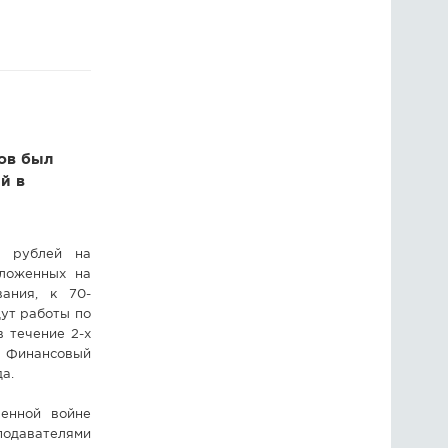
ГОЛОСОВАНИЯ
ПРЕДЛОЖИТЬ НОВОСТЬ
ФОТО
ов был
й в
 рублей на
оложенных на
вания, к 70-
дут работы по
в течение 2-х
. Финансовый
а.
венной войне
одавателями