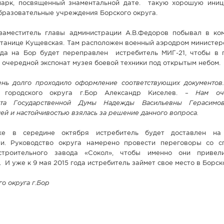
арк, посвященный знаментальной дате. такую хорошую иниц
бразовательные учреждения Борского округа.
аместитель главы администрации А.В.Федоров побывал в ко
 станице Кущевская. Там расположен военный аэродром министе
уда на Бор будет переправлен истребитель МИГ-21, чтобы в
к очередной экспонат музея боевой техники под открытым небом.
чень долго проходило оформление соответствующих документов.
и городского округа г.Бор Александр Киселев. –
Нам оч
тата Государственной Думы Надежды Васильевны Герасимо
ей и настойчивостью взялась за решение данного вопроса.
же в середине октября истребитель будет доставлен на
и. Руководство округа намерено провести переговоры со с
астроительного завода «Сокол», чтобы именно они приве
И уже к 9 мая 2015 года истребитель займет свое место в Борск
о округа г.Бор