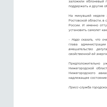
заложили яблоневый п
поддержать и другие о
На минувшей неделе з
Ростовской области, в
России. И именно отт
установить самолет ка
-
Надо сказать, что о
глава администраци
вмешательство депу
свойственной ей энерги
Предположительно у
Нижегородской област
Нижегородского ави
надлежащее состояние. 
Пресс-служба городског