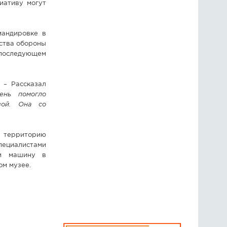
иативу могут
мандировке в
рства обороны
 последующем
– Рассказал
ень помогло
вой. Она со
 территорию
пециалистами
ли машину в
ом музее.