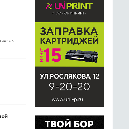
огодных
ной