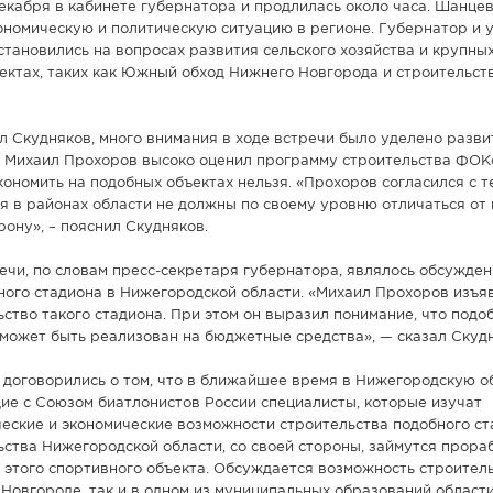
декабря в кабинете губернатора и продлилась около часа. Шанце
ономическую и политическую ситуацию в регионе. Губернатор и 
становились на вопросах развития сельского хозяйства и крупны
ктах, таких как Южный обход Нижнего Новгорода и строительст
ил Скудняков, много внимания в ходе встречи было уделено разви
м, Михаил Прохоров высоко оценил программу строительства ФОК
экономить на подобных объектах нельзя. «Прохоров согласился с т
 в районах области не должны по своему уровню отличаться от 
ону», – пояснил Скудняков.
чи, по словам пресс-секретаря губернатора, являлось обсужден
ного стадиона в Нижегородской области. «Михаил Прохоров изъя
ьство такого стадиона. При этом он выразил понимание, что подо
может быть реализован на бюджетные средства», — сказал Скудн
ы договорились о том, что в ближайшее время в Нижегородскую о
е с Союзом биатлонистов России специалисты, которые изучат
ческие и экономические возможности строительства подобного ст
ства Нижегородской области, со своей стороны, займутся прора
этого спортивного объекта. Обсуждается возможность строител
 Новгороде, так и в одном из муниципальных образований области