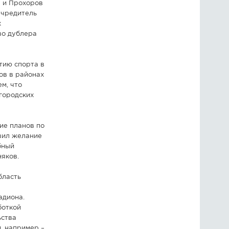
в и Прохоров
учредитель
х
во дублера
тию спорта в
ов в районах
ем, что
городских
ие планов по
вил желание
бный
яков.
бласть
адиона.
боткой
ьства
, например –