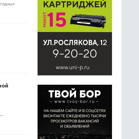
огодных
ной
 —