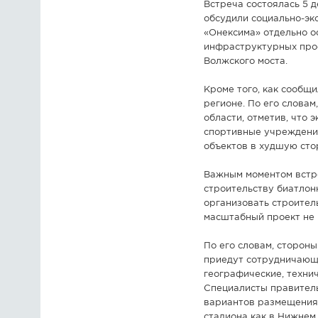
Встреча состоялась 5 
обсудили социально-эк
«Онексима» отдельно о
инфраструктурных прое
Волжского моста.
Кроме того, как сообщ
регионе. По его слова
области, отметив, что 
спортивные учреждения
объектов в худшую стор
Важным моментом встре
строительству биатлон
организовать строител
масштабный проект не 
По его словам, сторон
приедут сотрудничающи
географические, техни
Специалисты правитель
вариантов размещения 
стадиона как в Нижнем