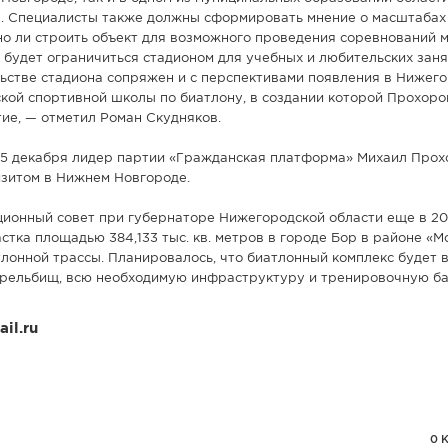
р. Специалисты также должны сформировать мнение о масштабах
но ли строить объект для возможного проведения соревнований 
о будет ограничиться стадионом для учебных и любительских заня
льстве стадиона сопряжен и с перспективами появления в Нижег
кой спортивной школы по биатлону, в создании которой Прохоро
тие, — отметил Роман Скудняков.
 5 декабря лидер партии «Гражданская платформа» Михаил Прох
изитом в Нижнем Новгороде.
ционный совет при губернаторе Нижегородской области еще в 20
стка площадью 384,133 тыс. кв. метров в городе Бор в районе «
тлонной трассы. Планировалось, что биатлонный комплекс будет 
стрельбищ, всю необходимую инфраструктуру и тренировочную ба
il.ru
0 