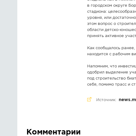
в городском округе Бо
стадиона: целесообраз
уровня, или достаточн
этом вопрос о строите
области детско-юношес
принять активное учас
Как сообщалось ранее,
находится с рабочим в
Напомним, что инвести
одобрил выделение уча
под строительство биа
себя, помимо трасс и 
news.ma
Источник:
Комментарии