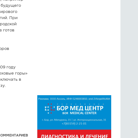
 будущего
мирового
тий. При
ородской
в готов
оров
09 году
Моховые горы»
включать в
зу.
КОММЕНТАРИЕВ