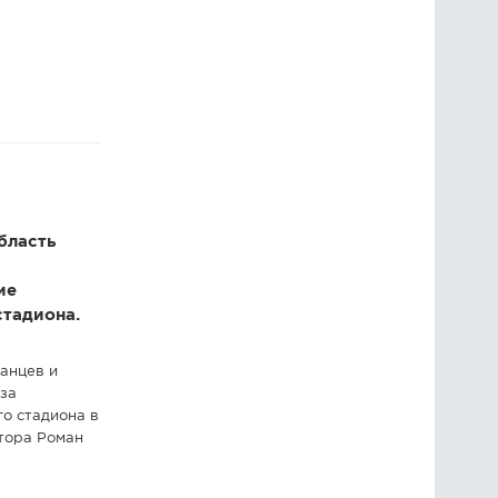
ГОЛОСОВАНИЯ
ПРЕДЛОЖИТЬ НОВОСТЬ
ФОТО
бласть
ие
стадиона.
анцев и
за
о стадиона в
тора Роман