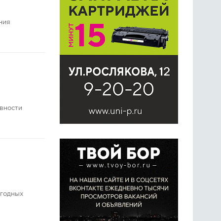
ния
ивности
огодных