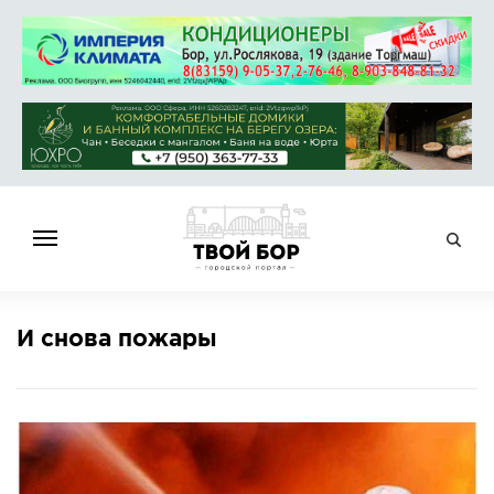
ГЛАВНАЯ
И снова пожары
НОВОСТИ
СПРАВОЧНИК
ОБЪЯВЛЕНИЯ
РАБОТА
АФИША