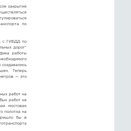
сле закрытия
уществляться
улироваться
анспорта по
а с ГИБДД по
льных дорог“
афика работы
 необходимого
х создавались
шен. Теперь
метров — это
ных работ на
бых работ на
ная мостовая
о полотна на
пришло бы в
втотранспорта