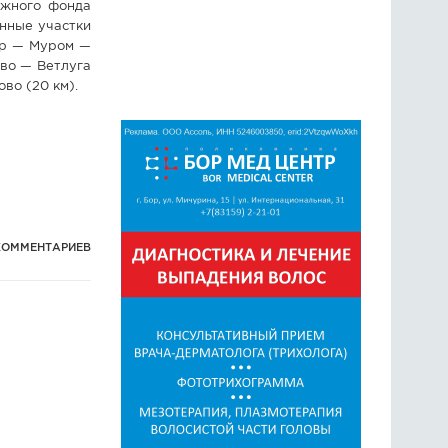
ожного фонда
нные участки
мир — Муром —
ево — Ветлуга
во (20 км).
КОММЕНТАРИЕВ