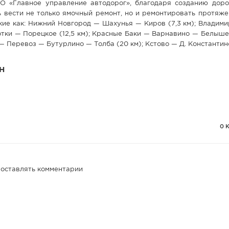
 «Главное управление автодорог», благодаря созданию дор
 вести не только ямочный ремонт, но и ремонтировать протяже
такие как: Нижний Новгород — Шахунья — Киров (7,3 км); Влади
ботки — Порецкое (12,5 км); Красные Баки — Варнавино — Белыш
— Перевоз — Бутурлино — Толба (20 км); Кстово — Д. Константино
Н
0 
 оставлять комментарии