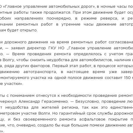
 «Главное управление автомобильных дорог», в ночные часы по
онтные работы также продолжатся. При этом движение будет ос
боих направлениях поочередно, в режиме реверса, и рег
нчании ремонтных работ в утренние часы движение автотр
ам будет открыто.
ии дорожного движения на время ремонтных работ согласован
и, — заявил директор ГКУ НО „Главное управление автомоби
ко. — Время проведения ремонта определялось с учетом гр
з Волгу, чтобы снизить неудобства для автомобилистов, наличия
, ряда других факторов. Первый этап работ, в процессе которы
движению автотранспорта, в настоящее время уже завер
монтируемого участка на одной полосе движения составит 150 
е участки».
ты с пониманием отнесутся к необходимости проведения ремонт
дчеркнул Александр Герасименко. — Безусловно, проведение лю
т неудобства для жителей региона, так как это единствен
метровом участке Волги. Но гарантийный срок службы дорожног
цу, и без своевременного ремонта асфальтовое покрытие 
ие, что, очевидно, создало бы еще большие помехи движению а
».