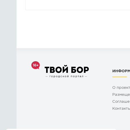
ИНФОР
О проек
Размеще
Cоглаше
Контакт