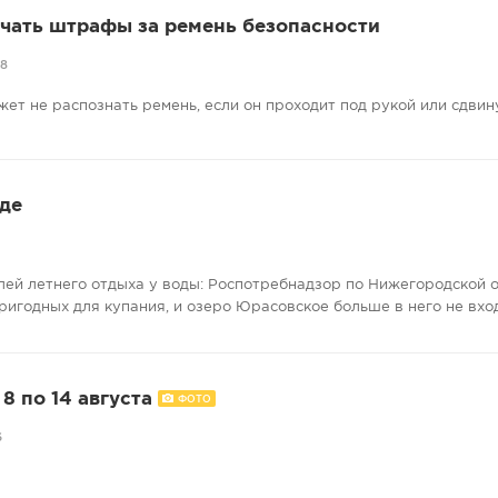
учать штрафы за ремень безопасности
08
жет не распознать ремень, если он проходит под рукой или сдвину
де
лей летнего отдыха у воды: Роспотребнадзор по Нижегородской 
ригодных для купания, и озеро Юрасовское больше в него не вхо
8 по 14 августа
ФОТО
6