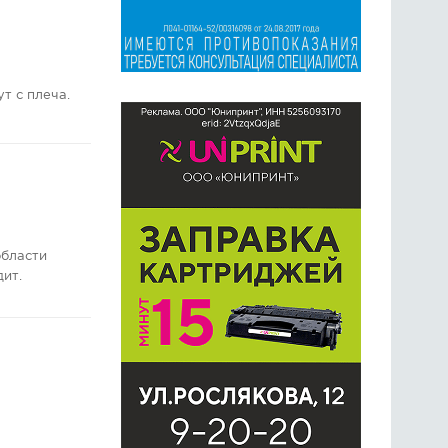
т с плеча.
области
дит.