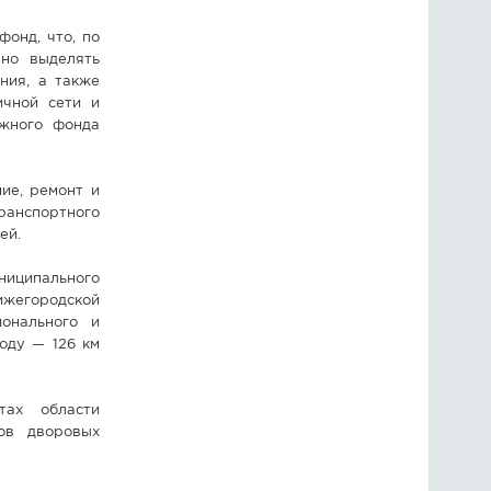
онд, что, по
нно выделять
ния, а также
ичной сети и
ожного фонда
ие, ремонт и
ранспортного
ей.
ниципального
Нижегородской
онального и
году — 126 км
тах области
ов дворовых