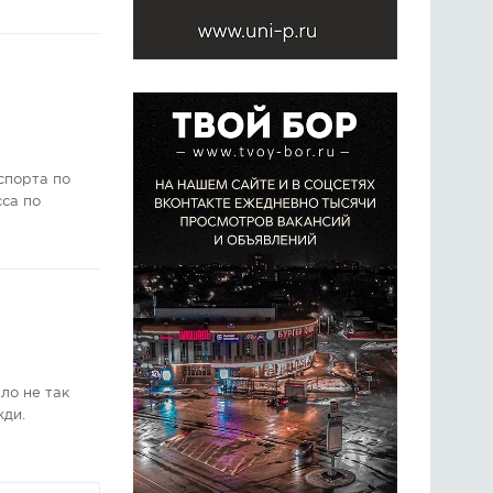
спорта по
сса по
ло не так
жди.