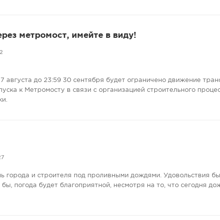
ерез метромост, имейте в виду!
2
7 августа до 23:59 30 сентября будет ограничено движение тран
пуска к Метромосту в связи с организацией строительного проце
ки.
27
нь города и строителя под проливными дождями. Удовольствия бы
е бы, погода будет благоприятной, несмотря на то, что сегодня до