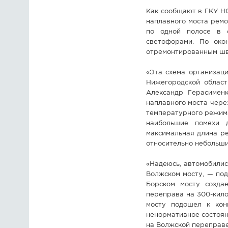
Как сообщают в ГКУ НО
наплавного моста рем
по одной полосе в о
светофорами. По око
отремонтированным шв
«Эта схема организац
Нижегородской област
Александр Герасимен
наплавного моста чере
температурного режима
наибольшие помехи 
максимальная длина ре
относительно небольши
«Надеюсь, автомобилис
Волжском мосту, — по
Борском мосту создае
переправа на 300-кило
мосту подошел к кон
ненормативное состоян
на Волжской переправе