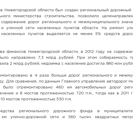
 в Нижегородской области был создан региональный дорожный ф
ного министерства строительства, позволило целенаправле
 содержание дорог регионального и межмуниципального значе
и уличной сети населенных пунктов области. На ремонт ул
 населенных пунктов выделяется не менее 5% средств дор
ва финансов Нижегородской области, в 2012 году на содержан
было направлено 7,3 млрд рублей. При этом собираемость т
вила 2 млрд рублей, недоимка с населения достигла 980 млн рубл
емонтировано в 4 раза больше дорог регионального и межму
году. Для сравнения, по данным Главного управления автодорог 
у было отремонтировано 460 км автомобильных дорог реги
чения и 8 мостов протяженностью 720 п.м., тогда как в 2011 
 10 мостов протяженностью 530 п.м.
дства регионального дорожного фонда в муниципалите
7 км улично-дорожной сети и 560 тысяч квадратных метр