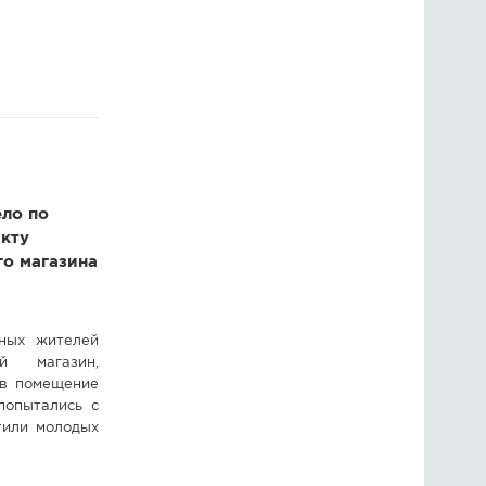
ГОЛОСОВАНИЯ
ПРЕДЛОЖИТЬ НОВОСТЬ
ФОТО
ло по
акту
го магазина
тных жителей
й магазин,
 в помещение
попытались с
тили молодых