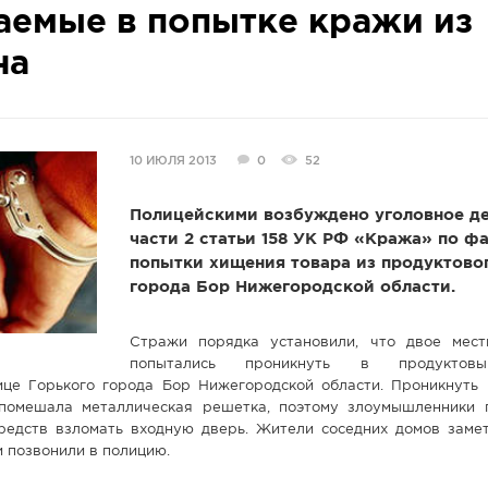
емые в попытке кражи из
на
10 ИЮЛЯ 2013
0
52
Полицейскими возбуждено уголовное де
части 2 статьи 158 УК РФ «Кража» по ф
попытки хищения товара из продуктово
города Бор Нижегородской области.
Стражи порядка установили, что двое мес
попытались проникнуть в продуктовы
це Горького города Бор Нижегородской области. Проникнуть
помешала металлическая решетка, поэтому злоумышленники 
едств взломать входную дверь. Жители соседних домов заме
и позвонили в полицию.