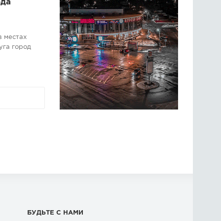
ода
в местах
уга город
БУДЬТЕ С НАМИ