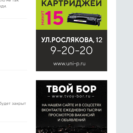
ло не так
жди.
будет закрыт