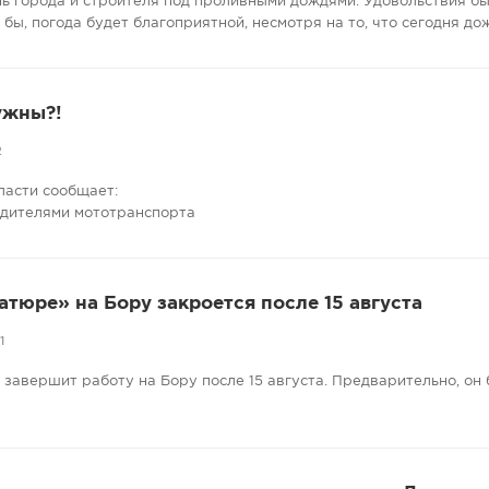
нь города и строителя под проливными дождями. Удовольствия бы
е бы, погода будет благоприятной, несмотря на то, что сегодня до
ужны?!
2
ласти сообщает:
одителями мототранспорта
атюре» на Бору закроется после 15 августа
1
завершит работу на Бору после 15 августа. Предварительно, он 