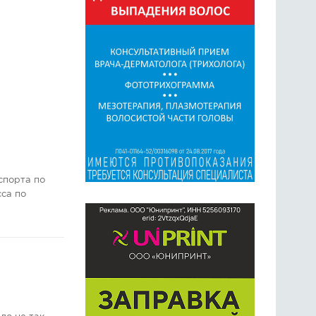
спорта по
сса по