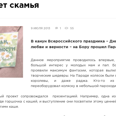
т скамья
9 ИЮЛЯ 2013
1
55
В канун Всероссийского праздника – Дн
любви и верности – на Бору прошел Пар
Данное мероприятие проводилось впервые,
большой интерес у молодых мам и пап. Бо
проявили максимум фантазии, которая выли
творческие шедевры. На Параде колясок были 
королевы, и даже раджа. Кто-то из 
переоборудовал коляску в небольшой пароходи
ый проект сопровождался презентацией. Например, одна и
де горшочка с кашей, и выступление они посвятили этому ценн
гимн каше.