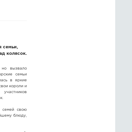
ГОЛОСОВАНИЯ
ПРЕДЛОЖИТЬ НОВОСТЬ
ФОТО
я семьи,
ад колясок.
 но вызвало
рские семьи
лась в яркие
свои короли и
участников
к.
з семей свою
ейшему блюду,