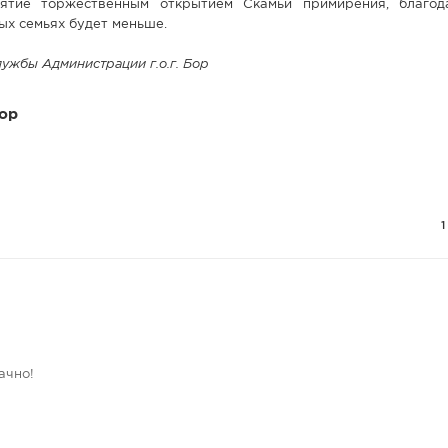
ятие торжественным открытием Скамьи примирения, благод
ых семьях будет меньше.
ужбы Администрации г.о.г. Бор
ор
ачно!