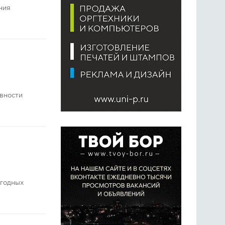
ния
ивности
огодных