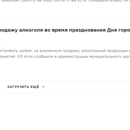
завершит работу на Бору после 15 августа. Предварительно, он 
родажу алкоголя во время празднования Дня гор
3
ействовать запрет на розничную продажу алкогольной продукции 
риятий. Об этом сообщили в администрации муниципального окр
ЗАГРУЗИТЬ ЕЩЁ