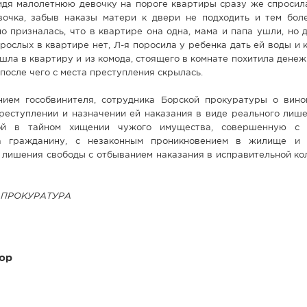
идя малолетнюю девочку на пороге квартиры сразу же спросила
вочка, забыв наказы матери к двери не подходить и тем бол
о призналась, что в квартире она одна, мама и папа ушли, но
зрослых в квартире нет, Л-я поросила у ребенка дать ей воды и 
ошла в квартиру и из комода, стоящего в комнате похитила дене
после чего с места преступления скрылась.
нием гособвинителя, сотрудника Борской прокуратуры о вино
реступлении и назначении ей наказания в виде реального лише
ой в тайном хищении чужого имущества, совершенную с 
а гражданину, с незаконным проникновением в жилище и 
т лишения свободы с отбыванием наказания в исправительной к
 ПРОКУРАТУРА
ор