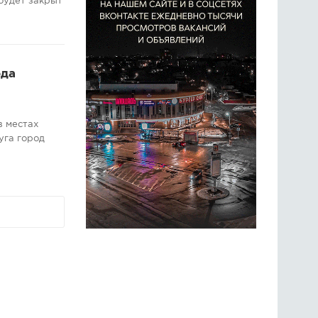
будет закрыт
ода
в местах
уга город