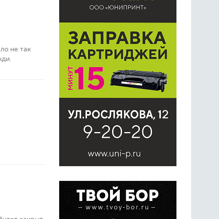
ло не так
жди.