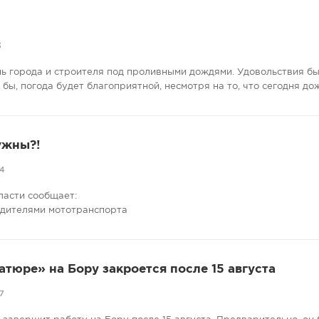
3
нь города и строителя под проливными дождями. Удовольствия бы
е бы, погода будет благоприятной, несмотря на то, что сегодня до
ужны?!
4
ласти сообщает:
одителями мототранспорта
атюре» на Бору закроется после 15 августа
7