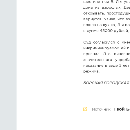
шестилетняя В. Л-я ув
дома из взрослых. Де
открывать, простодушн
вернутся. Узнав, что в
пошла на кухню, Л-я в
в сумме 45000 рублей, 
Суд согласился с мне
инкриминируемом ей п
признал Л-ю виновн
значительного ущерб
наказание в виде 2 ле
режима.
БОРСКАЯ ГОРОДСКАЯ
Твой Б
Источник: