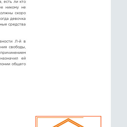
, есть ли кто
ее никому не
 должны скоро
когда девочка
жные средства
вности Л-й в
ния свободы,
причинением
назначил ей
олонии общего