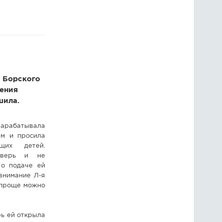
ГОЛОСОВАНИЯ
ПРЕДЛОЖИТЬ НОВОСТЬ
ФОТО
а Борского
шения
шила.
арабатывала
ам и просила
щих детей.
дверь и не
 о подаче ей
внимание Л-я
 проще можно
рь ей открыла