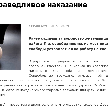
раведливое наказание
8 ИЮЛЯ 2013
0
71
Ранее судимая за воровство жительниц
района Л-я, освободившись из мест ли
свободы устраиваться на работу не спе
Вернувшись в родной город на жизнь з
попрошайничеством. Она ходила по квартир
милостыню для себя и несуществую
Сердобольные граждане, открывая ей 
 невысокая, черноволосая хрупкая женщина помимо просьбы
атривает квартиры из которых можно что-то украсть. Особое 
, в которых находились престарелые граждане или дети- к ним
нуть.
сов Л-я позвонила в дверь одного из многоквартирных домов. Две