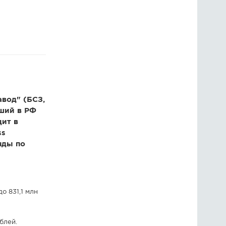
ГОЛОСОВАНИЯ
ПРЕДЛОЖИТЬ НОВОСТЬ
ФОТО
вод" (БСЗ,
йший в РФ
дит в
ss
нды по
о 831,1 млн
блей.