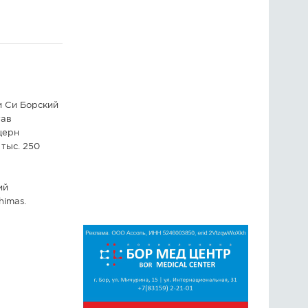
и Си Борский
тав
церн
тыс. 250
ий
himas.