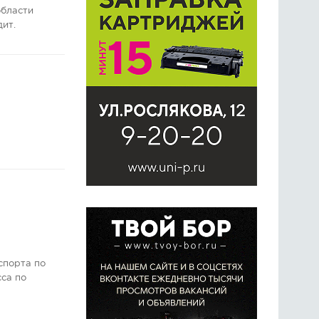
области
дит.
спорта по
сса по