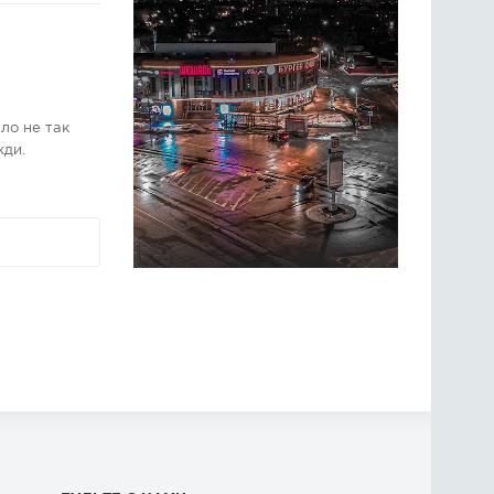
ло не так
жди.