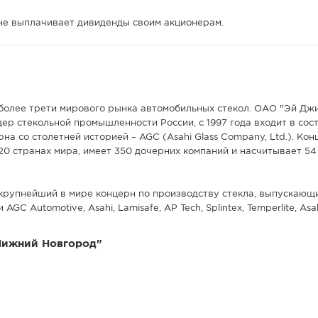
не выплачивает дивиденды своим акционерам.
олее трети мирового рынка автомобильных стекол. ОАО "Эй Дж
дер стекольной промышленности России, с 1997 года входит в сос
а со столетней историей – AGC (Asahi Glass Company, Ltd.). Кон
20 странах мира, имеет 350 дочерних компаний и насчитывает 54 
 крупнейший в мире концерн по производству стекла, выпускающ
AGC Automotive, Asahi, Lamisafe, AP Tech, Splintex, Temperlite, Asa
Нижний Новгород"