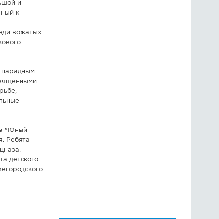
ьшой и
нный к
реди вожатых
кового
я парадным
священными
рьбе,
альные
да "Юный
я. Ребята
цназа.
та детского
жегородского