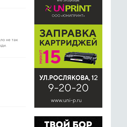
ло не так
жди.