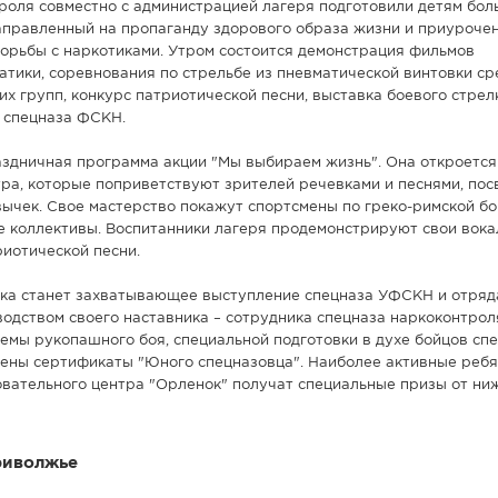
оля совместно с администрацией лагеря подготовили детям бол
аправленный на пропаганду здорового образа жизни и приуроче
рьбы с наркотиками. Утром состоится демонстрация фильмов
атики, соревнования по стрельбе из пневматической винтовки с
х групп, конкурс патриотической песни, выставка боевого стрел
 спецназа ФСКН.
здничная программа акции "Мы выбираем жизнь". Она откроетс
ра, которые поприветствуют зрителей речевками и песнями, по
вычек. Свое мастерство покажут спортсмены по греко-римской бо
е коллективы. Воспитанники лагеря продемонстрируют свои вок
риотической песни.
ка станет захватывающее выступление спецназа УФСКН и отря
водством своего наставника – сотрудника спецназа наркоконтрол
мы рукопашного боя, специальной подготовки в духе бойцов спе
ены сертификаты "Юного спецназовца". Наиболее активные ребя
вательного центра "Орленок" получат специальные призы от ни
риволжье