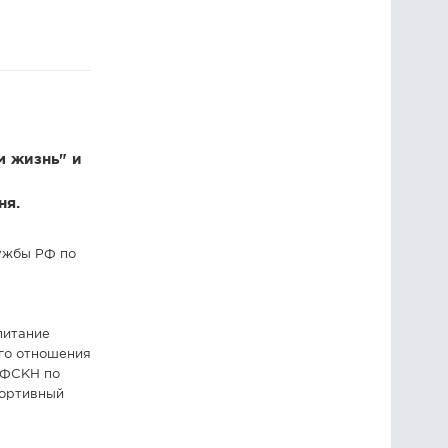
ГОЛОСОВАНИЯ
ПРЕДЛОЖИТЬ НОВОСТЬ
ФОТО
 жизнь" и
ня.
ужбы РФ по
питание
го отношения
УФСКН по
портивный