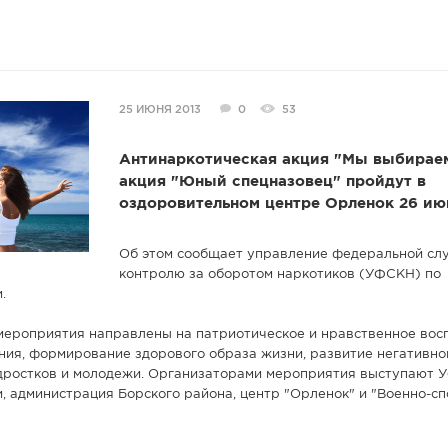
25 ИЮНЯ 2013
0
53
Антинаркотическая акция "Мы выбираем
акция "Юный спецназовец" пройдут в
оздоровительном центре Орленок 26 ию
Об этом сообщает управление федеральной сл
контролю за оборотом наркотиков (УФСКН) по
.
ероприятия направлены на патриотическое и нравственное вос
ия, формирование здорового образа жизни, развитие негативно
одростков и молодежи. Организаторами мероприятия выступают 
, администрация Борского района, центр "Орленок" и "Военно-с