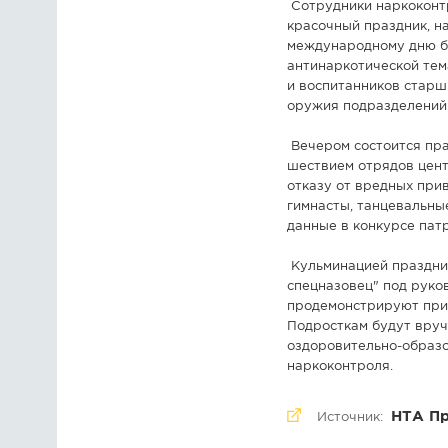
Сотрудники наркоконтр
красочный праздник, н
международному дню бо
антинаркотической тем
и воспитанников старши
оружия подразделений
Вечером состоится пра
шествием отрядов цент
отказу от вредных при
гимнасты, танцевальны
данные в конкурсе пат
Кульминацией праздни
спецназовец" под руко
продемонстрируют прие
Подросткам будут вруч
оздоровительно-образо
наркоконтроля.
НТА П
Источник: