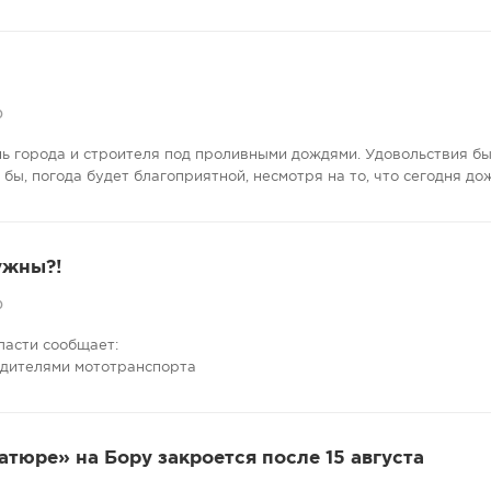
0
нь города и строителя под проливными дождями. Удовольствия бы
е бы, погода будет благоприятной, несмотря на то, что сегодня до
ужны?!
0
ласти сообщает:
одителями мототранспорта
атюре» на Бору закроется после 15 августа