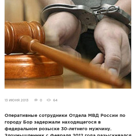
СПРАВКА
КАМЕРЫ
КОНКУРСЫ
СТАТЬИ
ГОЛОСОВАНИЯ
ПРЕДЛОЖИТЬ НОВОСТЬ
ФОТО
13 ИЮНЯ 2013
0
64
Оперативные сотрудники Отдела МВД России по
городу Бор задержали находящегося в
федеральном розыске 30-летнего мужчину.
Злоумышленник с февраля 2012 года разыскивался