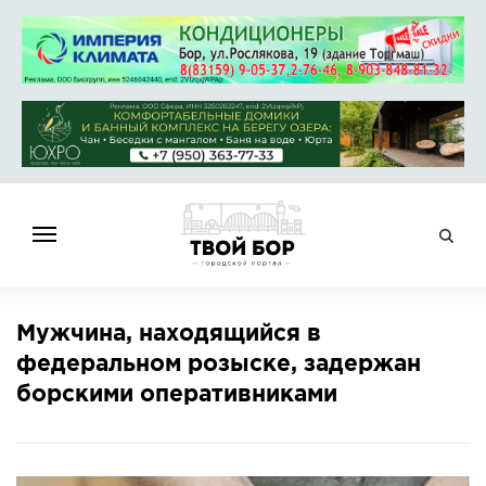
ГЛАВНАЯ
Мужчина, находящийся в
НОВОСТИ
федеральном розыске, задержан
СПРАВОЧНИК
борскими оперативниками
ОБЪЯВЛЕНИЯ
РАБОТА
АФИША