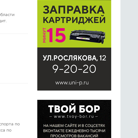
области
дит.
спорта по
сса по