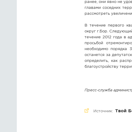
ранее, они явно не уд
главами соседних тер
рассмотреть увеличени
В течение первого кв
округ г.Бор. Следующи
течение 2012 года в а
просьбой отремонтир
необходимо порядка 3
останется за депутатс
определить, как расп
благоустройству терри
Пресс-служба администра
Твой Б
Источник: