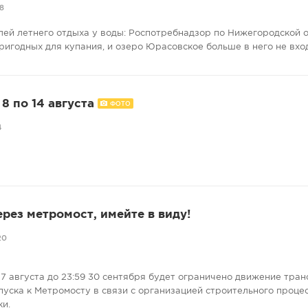
8
лей летнего отдыха у воды: Роспотребнадзор по Нижегородской 
ригодных для купания, и озеро Юрасовское больше в него не вхо
8 по 14 августа
ФОТО
4
ерез метромост, имейте в виду!
20
7 августа до 23:59 30 сентября будет ограничено движение тран
пуска к Метромосту в связи с организацией строительного проце
ки.