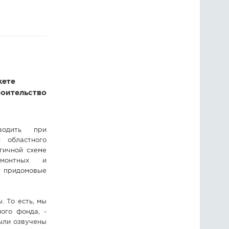
ГОЛОСОВАНИЯ
ПРЕДЛОЖИТЬ НОВОСТЬ
ФОТО
жете
роительство
водить при
 областного
гичной схеме
емонтных и
ь придомовые
 То есть, мы
ого фонда, -
ыли озвучены