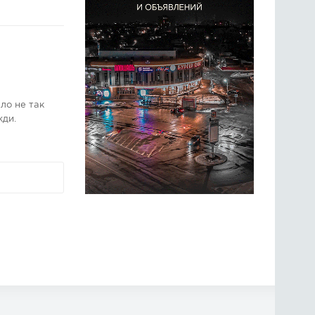
ло не так
жди.