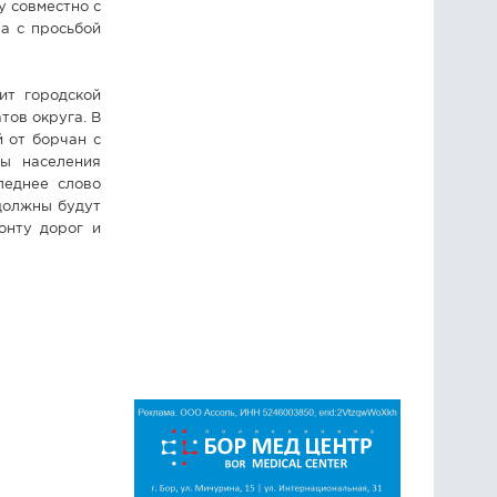
у совместно с
а с просьбой
ит городской
тов округа. В
й от борчан с
сы населения
леднее слово
 должны будут
онту дорог и