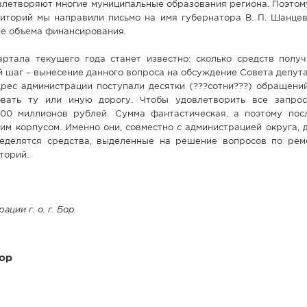
овлетворяют многие муниципальные образования региона. Поэтом
риторий мы направили письмо на имя губернатора В. П. Шанцев
е объема финансирования.
артала текущего года станет известно: сколько средств получ
й шаг – вынесение данного вопроса на обсуждение Совета депута
дрес администрации поступали десятки (???сотни???) обращени
овать ту или иную дорогу. Чтобы удовлетворить все запро
00 миллионов рублей. Сумма фантастическая, а поэтому пос
ким корпусом. Именно они, совместно с администрацией округа,
ределятся средства, выделенные на решение вопросов по рем
торий.
ции г. о. г. Бор
ор