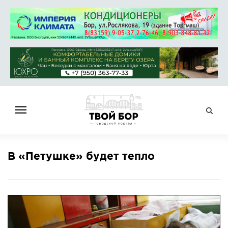
ГЛАВНАЯ
В «Петушке» будет тепло
НОВОСТИ
СПРАВОЧНИК
ОБЪЯВЛЕНИЯ
РАБОТА
АФИША