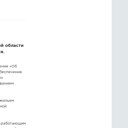
ГОЛОСОВАНИЯ
ПРЕДЛОЖИТЬ НОВОСТЬ
ФОТО
ой области
я.
ение «Об
беспечение
ых
ованием
 жильем
ьной
, работающим