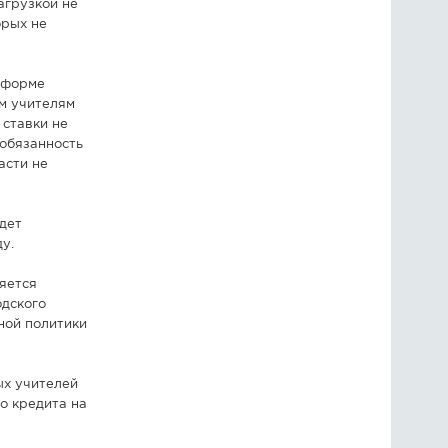
агрузкой не
орых не
 форме
м учителям
 ставки не
 обязанность
асти не
дет
у.
яется
одского
ной политики
ых учителей
о кредита на