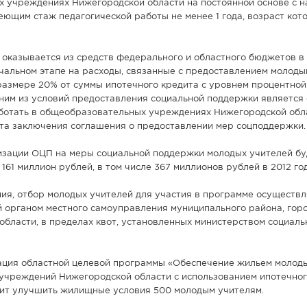
 учреждениях Нижегородской области на постоянной основе с н
еющим стаж педагогической работы не менее 1 года, возраст кот
оказывается из средств федерального и областного бюджетов в
чальном этапе на расходы, связанные с предоставлением молоды
 размере 20% от суммы ипотечного кредита с уровнем процентной
дним из условий предоставления социальной поддержки является
ботать в общеобразовательных учреждениях Нижегородской обл
нта заключения соглашения о предоставлении мер соцподдержки.
лизации ОЦП на меры социальной поддержки молодых учителей бу
161 миллион рублей, в том числе 367 миллионов рублей в 2012 год
ия, отбор молодых учителей для участия в программе осуществл
й органом местного самоуправления муниципального района, гор
области, в пределах квот, установленных министерством социаль
ация областной целевой программы «Обеспечение жильем молод
чреждений Нижегородской области с использованием ипотечног
лит улучшить жилищные условия 500 молодым учителям.