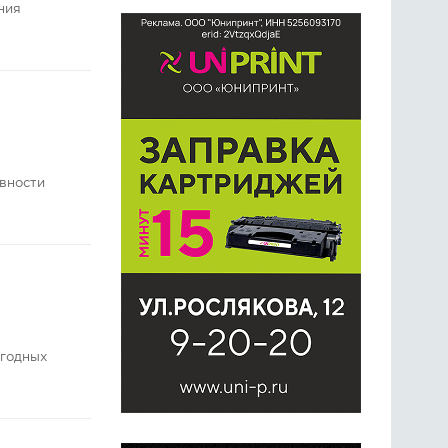
ния
ивности
огодных