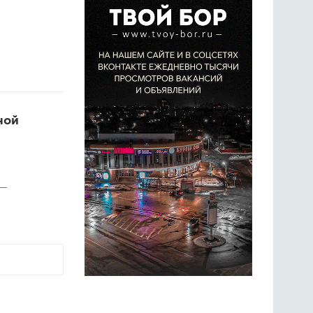
ной
 —