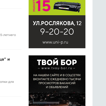
5-летнего
ца" и
опки для