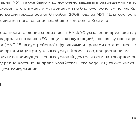
рация. МУП также было уполномочено выдавать разрешения на т
охоронного ритуала и материалами по благоустройству могил. Кр
страции города Бор от 6 ноября 2008 года за МУП "Благоустрой
озяйственного ведения кладбище в деревне Костино.
Бора постановлении специалисты НУ ФАС усмотрели признаки н
 Федерального закона "О защите конкуренции", поскольку оно над
а (МУП "Благоустройство") функциями и правами органов местн
е организации ритуальных услуг. Кроме того, предоставление
риятию преимущественных условий деятельности на товарном р
деревне Костино на праве хозяйственного ведения) также имеет
щите конкуренции.
u
0 