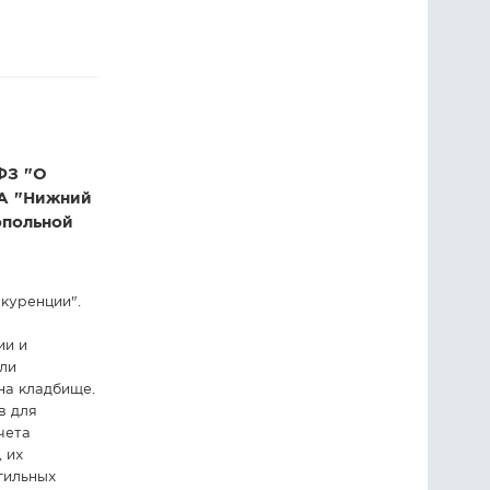
ГОЛОСОВАНИЯ
ПРЕДЛОЖИТЬ НОВОСТЬ
ФОТО
ФЗ "О
ИА "Нижний
опольной
куренции".
ии и
ыли
на кладбище.
в для
чета
 их
гильных