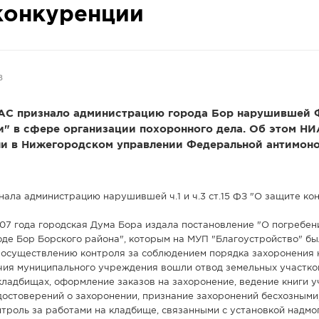
конкуренции
8
С признало администрацию города Бор нарушившей 
и" в сфере организации похоронного дела. Об этом Н
и в Нижегородском управлении Федеральной антимон
ала администрацию нарушившей ч.1 и ч.3 ст.15 ФЗ "О защите кон
007 года городская Дума Бора издала постановление "О погребен
оде Бор Борского района", которым на МУП "Благоустройство" б
осуществлению контроля за соблюдением порядка захоронения 
очия муниципального учреждения вошли отвод земельных участко
кладбищах, оформление заказов на захоронение, ведение книги у
достоверений о захоронении, признание захоронений бесхозными,
онтроль за работами на кладбище, связанными с установкой надмо