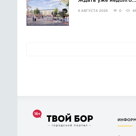
Ждать уже недолго..
6 АВГУСТА 2026
0
4
ИНФОР