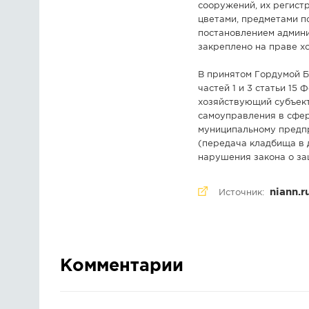
сооружений, их регист
цветами, предметами п
постановлением админи
закреплено на праве х
В принятом Гордумой 
частей 1 и 3 статьи 15
хозяйствующий субъект
самоуправления в сфер
муниципальному предп
(передача кладбища в 
нарушения закона о за
niann.r
Источник:
Комментарии