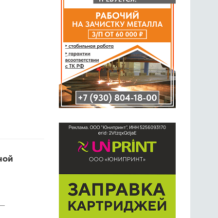
ной
 —