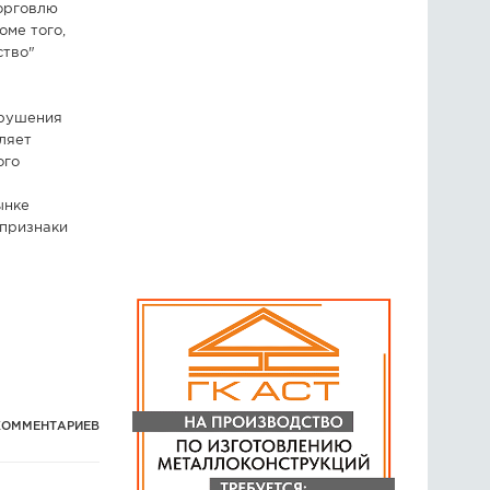
орговлю
оме того,
ство"
арушения
еляет
ого
ынке
 признаки
КОММЕНТАРИЕВ