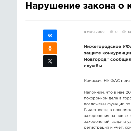
Нарушение закона о 
8 МАЯ 2009
0
6
Нижегородское УФА
защите конкуренци
Новгород" сообщил
службы.
Комиссия НУ ФАС призн
Напомним, что в мае 2
похоронном деле в гор
возложены функции по 
В частности, в полном
захоронения на новых 
захоронений, выдача у
регистрация и учет, к