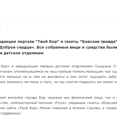
6
едакции портала "Твой Бор" и газеты "Борская правда
Доброе сердце». Все собранные вещи и средства был
е детское отделение.
й Бор» и заведующая первым детским отделением Ошарина Л
рчанам, откликнувшимся на наш призыв помочь малышам, чья су
 Эти малыши ни в чем не виноваты и они хотят ощущать забот
ем заменить им маму и папу, но мы смогли подарить им самое 
им жителям города Бор оказали как физические лица, так и 
ство, компьютерный магазин «Пуск», редакция газеты «Борская
не сайта «Твой Бор» Мязин Николай и Ксения Серова, а также 
 поддержку!