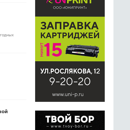
огодных
ной