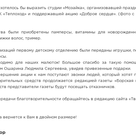
хотелось бы выразить студии «Мозайка», организовавшей празд
К «Теплоход» и поддержавшей акцию «Доброе сердце». (Фото с 
тва были приобретены памперсы, витамины для новорожденн
ижки волос, тример.
низаций первому детскому отделению были переданы игрушки, п
рсы.
ходимо для наших малюток! Большое спасибо за такую помощ
м Ошарина Людмила Сергеевна, увидев привезенные подарки.
ершения акции к нам поступают звонки людей, который хотят п
орительных средств продолжается редакцией газеты «Борская 
ств представители газеты будут посещать отказничков.
ередачи благотворительности обращайтесь в редакцию сайта «Тво
а вернется к Вам в двойном размере!
ор