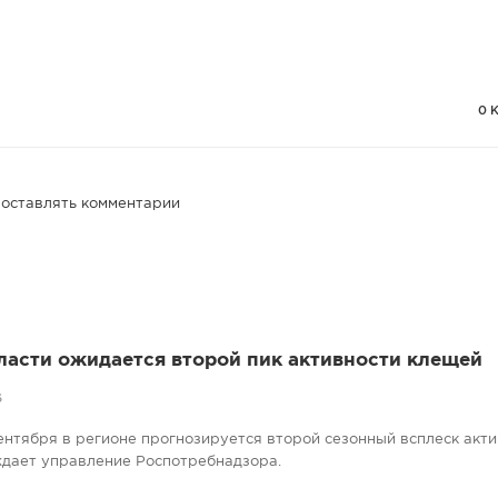
0 
 оставлять комментарии
ласти ожидается второй пик активности клещей
6
сентября в регионе прогнозируется второй сезонный всплеск акт
ждает управление Роспотребнадзора.