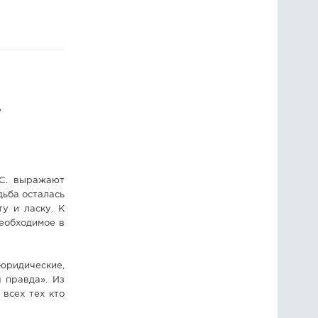
ГОЛОСОВАНИЯ
ПРЕДЛОЖИТЬ НОВОСТЬ
ФОТО
"
и
.С. выражают
дьба осталась
у и ласку. К
необходимое в
юридические,
 правда». Из
всех тех кто