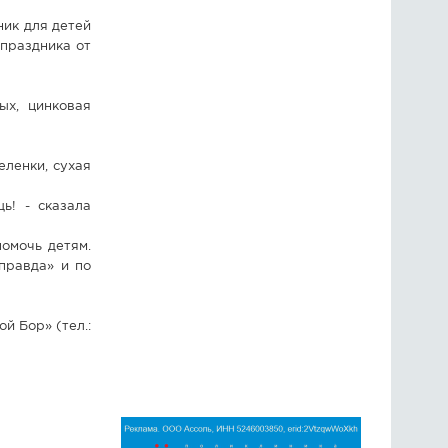
ник для детей
праздника от
ых, цинковая
еленки, сухая
ь! - сказала
омочь детям.
правда» и по
й Бор» (тел.: