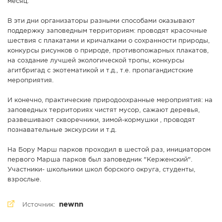
месяц.
В эти дни организаторы разными способами оказывают
поддержку заповедным территориям: проводят красочные
шествия с плакатами и кричалками о сохранности природы,
конкурсы рисунков о природе, противопожарных плакатов,
на создание лучшей экологической тропы, конкурсы
агитбригад с экотематикой и т.д., т.е. пропагандистские
мероприятия.
И конечно, практические природоохранные мероприятия: на
заповедных территориях чистят мусор, сажают деревья,
развешивают скворечники, зимой-кормушки , проводят
познавательные экскурсии и т.д.
На Бору Марш парков проходил в шестой раз, инициатором
первого Марша парков был заповедник "Керженский".
Участники- школьники школ борского округа, студенты,
взрослые.
newnn
Источник: