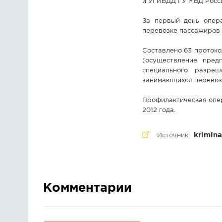
и УГИБДД ГУ МВД Росси
За первый день опер
перевозке пассажиров 
Составлено 63 протоко
(осуществление предп
специального разре
занимающихся перевозк
Профилактическая опер
2012 года.
krimina
Источник:
Комментарии