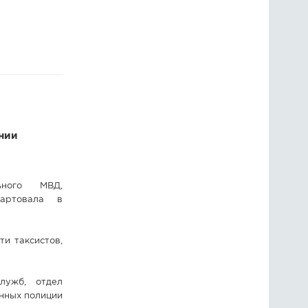
ГОЛОСОВАНИЯ
ПРЕДЛОЖИТЬ НОВОСТЬ
ФОТО
нии
ьного МВД,
тартовала в
и таксистов,
лужб, отдел
нных полиции