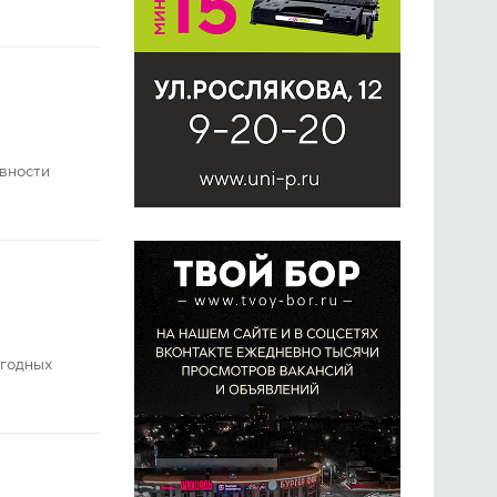
ивности
огодных