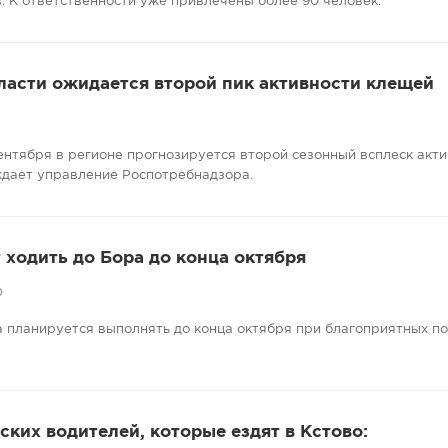
. К ответственности уже привлечены более 90 человек.
ласти ожидается второй пик активности клещей
сентября в регионе прогнозируется второй сезонный всплеск акт
ждает управление Роспотребнадзора.
ходить до Бора до конца октября
0
 планируется выполнять до конца октября при благоприятных п
ких водителей, которые ездят в Кстово: