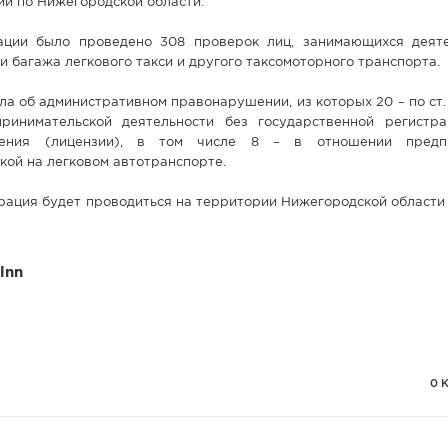
и по Нижегородской области.
ации было проведено 308 проверок лиц, занимающихся деят
и багажа легкового такси и другого таксомоторного транспорта.
ла об административном правонарушении, из которых 20 – по ст.
ринимательской деятельности без государственной регистр
шения (лицензии), в том числе 8 – в отношении предпр
ой на легковом автотранспорте.
ация будет проводиться на территории Нижегородской области 
lnn
0 