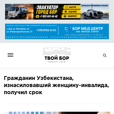
ГЛАВНАЯ
Гражданин Узбекистана,
НОВОСТИ
изнасиловавший женщину-инвалида,
СПРАВОЧНИК
получил срок
ОБЪЯВЛЕНИЯ
РАБОТА
АФИША