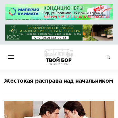
ГЛАВНАЯ
Жестокая расправа над начальником
НОВОСТИ
СПРАВОЧНИК
ОБЪЯВЛЕНИЯ
РАБОТА
АФИША