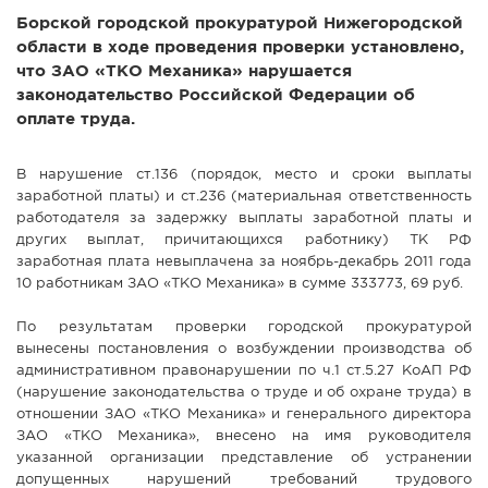
Борской городской прокуратурой Нижегородской
СПРАВКА
области в ходе проведения проверки установлено,
КАМЕРЫ
что ЗАО «ТКО Механика» нарушается
законодательство Российской Федерации об
КОНКУРСЫ
оплате труда.
СТАТЬИ
ГОЛОСОВАНИЯ
В нарушение ст.136 (порядок, место и сроки выплаты
заработной платы) и ст.236 (материальная ответственность
ПРЕДЛОЖИТЬ НОВОСТЬ
работодателя за задержку выплаты заработной платы и
ФОТО
других выплат, причитающихся работнику) ТК РФ
заработная плата невыплачена за ноябрь-декабрь 2011 года
10 работникам ЗАО «ТКО Механика» в сумме 333773, 69 руб.
По результатам проверки городской прокуратурой
вынесены постановления о возбуждении производства об
административном правонарушении по ч.1 ст.5.27 КоАП РФ
(нарушение законодательства о труде и об охране труда) в
отношении ЗАО «ТКО Механика» и генерального директора
ЗАО «ТКО Механика», внесено на имя руководителя
указанной организации представление об устранении
допущенных нарушений требований трудового