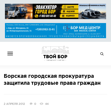
ГЛАВНАЯ
Борская городская прокуратура
НОВОСТИ
защитила трудовые права граждан
СПРАВОЧНИК
ОБЪЯВЛЕНИЯ
РАБОТА
2 АПРЕЛЯ 2012
0
44
АФИША