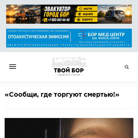
ГЛАВНАЯ
«Сообщи, где торгуют смертью!»
НОВОСТИ
СПРАВОЧНИК
ОБЪЯВЛЕНИЯ
РАБОТА
АФИША