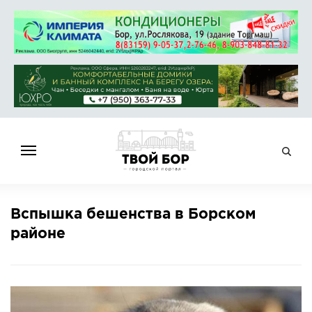
ГЛАВНАЯ
Вспышка бешенства в Борском
НОВОСТИ
районе
СПРАВОЧНИК
ОБЪЯВЛЕНИЯ
РАБОТА
АФИША