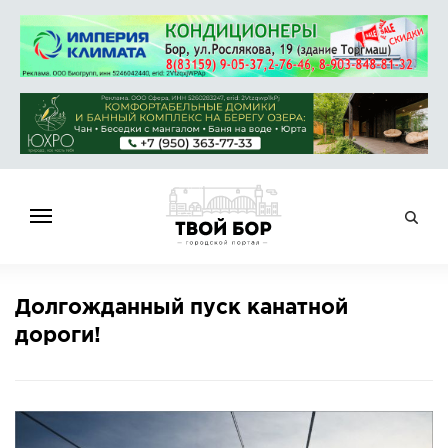
ГЛАВНАЯ
Долгожданный пуск канатной
НОВОСТИ
дороги!
СПРАВОЧНИК
ОБЪЯВЛЕНИЯ
РАБОТА
АФИША