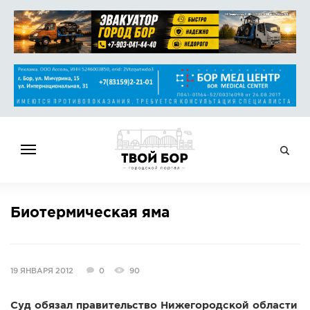
ГЛАВНАЯ
Биотермическая яма
НОВОСТИ
СПРАВОЧНИК
ОБЪЯВЛЕНИЯ
19 ЯНВАРЯ 2012
0
90
РАБОТА
АФИША
Суд обязал правительство Нижегородской области