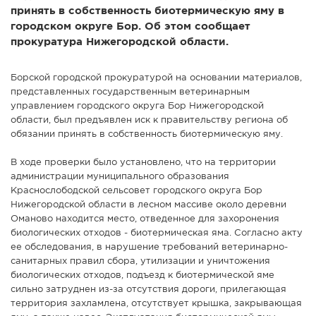
принять в собственность биотермическую яму в
СПРАВКА
городском округе Бор. Об этом сообщает
КАМЕРЫ
прокуратура Нижегородской области.
КОНКУРСЫ
Борской городской прокуратурой на основании материалов,
СТАТЬИ
представленных государственным ветеринарным
управлением городского округа Бор Нижегородской
ГОЛОСОВАНИЯ
области, был предъявлен иск к правительству региона об
ПРЕДЛОЖИТЬ НОВОСТЬ
обязании принять в собственность биотермическую яму.
ФОТО
В ходе проверки было установлено, что на территории
администрации муниципального образования
Краснослободской сельсовет городского округа Бор
Нижегородской области в лесном массиве около деревни
Оманово находится место, отведенное для захоронения
биологических отходов - биотермическая яма. Согласно акту
ее обследования, в нарушение требований ветеринарно-
санитарных правил сбора, утилизации и уничтожения
биологических отходов, подъезд к биотермической яме
сильно затруднен из-за отсутствия дороги, прилегающая
территория захламлена, отсутствует крышка, закрывающая