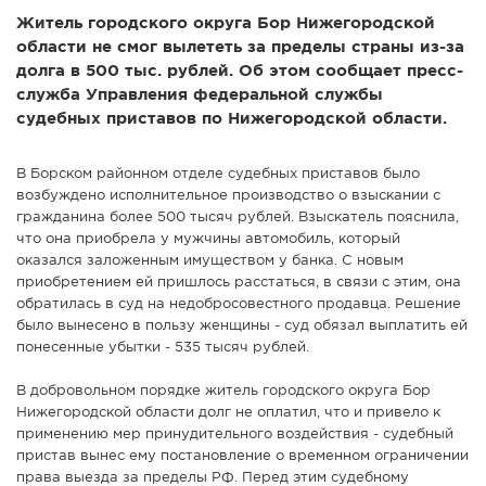
Житель городского округа Бор Нижегородской
СПРАВКА
области не смог вылететь за пределы страны из-за
КАМЕРЫ
долга в 500 тыс. рублей. Об этом сообщает пресс-
служба Управления федеральной службы
КОНКУРСЫ
судебных приставов по Нижегородской области.
СТАТЬИ
ГОЛОСОВАНИЯ
В Борском районном отделе судебных приставов было
возбуждено исполнительное производство о взыскании с
ПРЕДЛОЖИТЬ НОВОСТЬ
гражданина более 500 тысяч рублей. Взыскатель пояснила,
ФОТО
что она приобрела у мужчины автомобиль, который
оказался заложенным имуществом у банка. С новым
приобретением ей пришлось расстаться, в связи с этим, она
обратилась в суд на недобросовестного продавца. Решение
было вынесено в пользу женщины - суд обязал выплатить ей
понесенные убытки - 535 тысяч рублей.
В добровольном порядке житель городского округа Бор
Нижегородской области долг не оплатил, что и привело к
применению мер принудительного воздействия - судебный
пристав вынес ему постановление о временном ограничении
права выезда за пределы РФ. Перед этим судебному