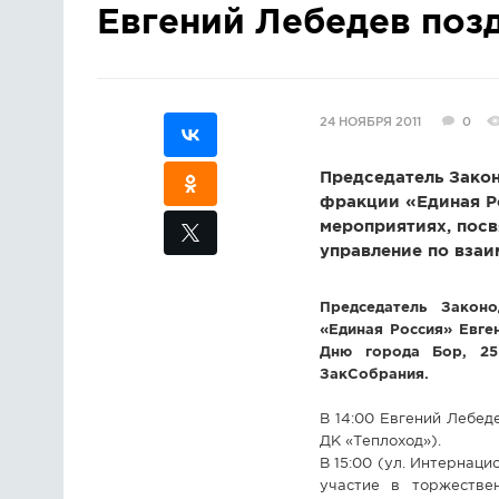
Евгений Лебедев поз
24 НОЯБРЯ 2011
0
Председатель Зако
фракции «Единая Р
мероприятиях, посв
управление по вза
Председатель Закон
«Единая Россия» Евге
Дню города Бор, 25
ЗакСобрания.
В 14:00 Евгений Лебед
ДК «Теплоход»).
В 15:00 (ул. Интернац
участие в торжестве