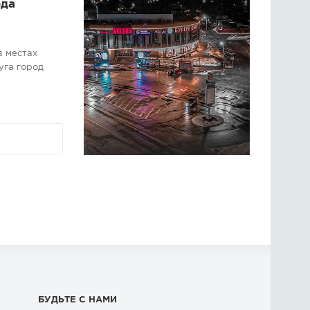
ода
в местах
уга город
БУДЬТЕ С НАМИ