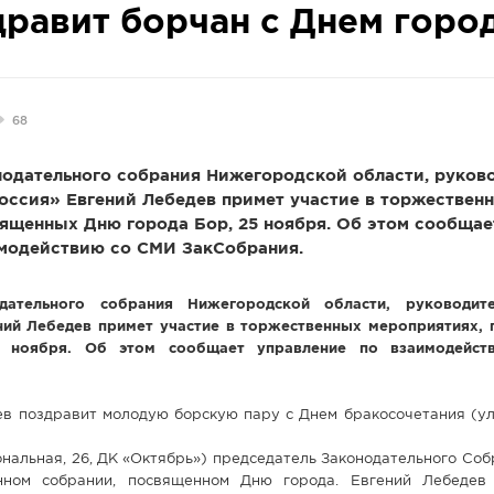
дравит борчан с Днем горо
68
нодательного собрания Нижегородской области, руков
оссия» Евгений Лебедев примет участие в торжествен
ященных Дню города Бор, 25 ноября. Об этом сообщае
имодействию со СМИ ЗакСобрания.
одательного собрания Нижегородской области, руководит
ний Лебедев примет участие в торжественных мероприятиях,
 ноября. Об этом сообщает управление по взаимодейс
ев поздравит молодую борскую пару с Днем бракосочетания (ул.
иональная, 26, ДК «Октябрь») председатель Законодательного Со
нном собрании, посвященном Дню города. Евгений Лебедев