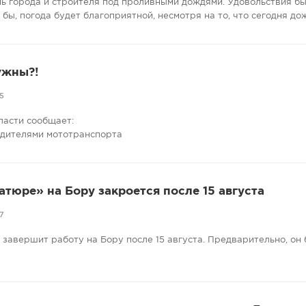
нь города и строителя под проливными дождями. Удовольствия бы
е бы, погода будет благоприятной, несмотря на то, что сегодня до
ужны?!
5
ласти сообщает:
одителями мототранспорта
атюре» на Бору закроется после 15 августа
7
завершит работу на Бору после 15 августа. Предварительно, он 