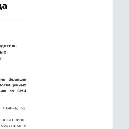
да
ГОЛОСОВАНИЯ
ПРЕДЛОЖИТЬ НОВОСТЬ
ФОТО
одитель
ных
т
ель фракции
 посвященных
твию со СМИ
 Ленина, 152,
брания примет
 обратится к