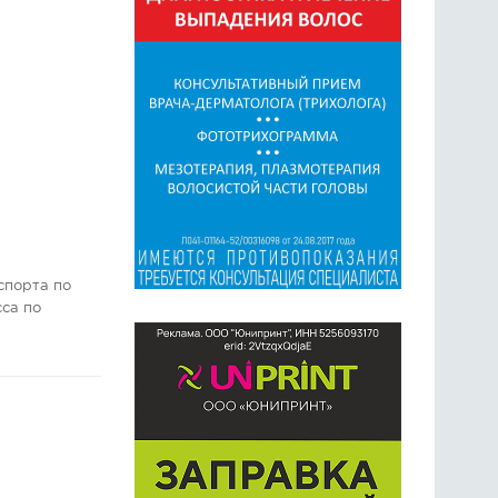
спорта по
сса по