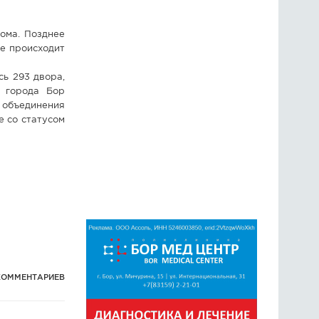
лома. Позднее
ие происходит
сь 293 двора,
с города Бор
у объединения
е со статусом
КОММЕНТАРИЕВ