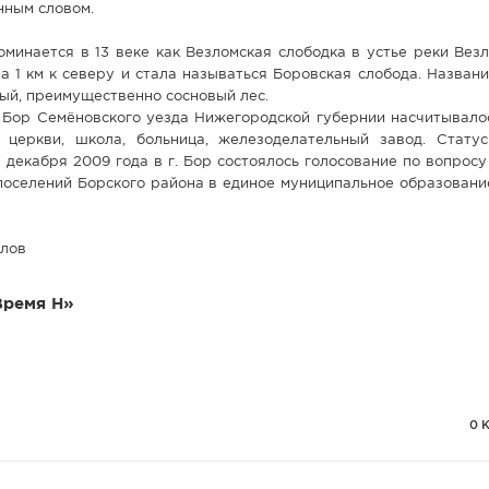
нным словом.
минается в 13 веке как Везломская слободка в устье реки Вез
а 1 км к северу и стала называться Боровская слобода. Назван
ный, преимущественно сосновый лес.
е Бор Семёновского уезда Нижегородской губернии насчитывало
церкви, школа, больница, железоделательный завод. Стату
7 декабря 2009 года в г. Бор состоялось голосование по вопрос
 поселений Борского района в единое муниципальное образовани
йлов
Время Н»
0 