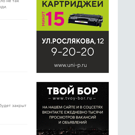
ло не так
жди.
будет закрыт