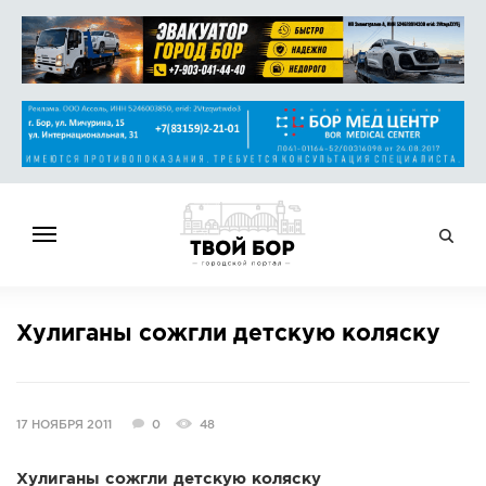
ГЛАВНАЯ
Xулиганы сожгли детскую коляску
НОВОСТИ
СПРАВОЧНИК
ОБЪЯВЛЕНИЯ
17 НОЯБРЯ 2011
0
48
РАБОТА
АФИША
Xулиганы сожгли детскую коляску