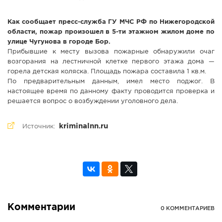
СПРАВКА
Как сообщает пресс-служба ГУ МЧС РФ по Нижегородской
КАМЕРЫ
области, пожар произошел в 5-ти этажном жилом доме по
улице Чугунова в городе Бор.
КОНКУРСЫ
Прибывшие к месту вызова пожарные обнаружили очаг
СТАТЬИ
возгорания на лестничной клетке первого этажа дома —
горела детская коляска. Площадь пожара составила 1 кв.м.
ГОЛОСОВАНИЯ
По предварительным данным, имел место поджог. В
ПРЕДЛОЖИТЬ НОВОСТЬ
настоящее время по данному факту проводится проверка и
решается вопрос о возбуждении уголовного дела.
ФОТО
kriminalnn.ru
Источник:
Комментарии
0 КОММЕНТАРИЕВ