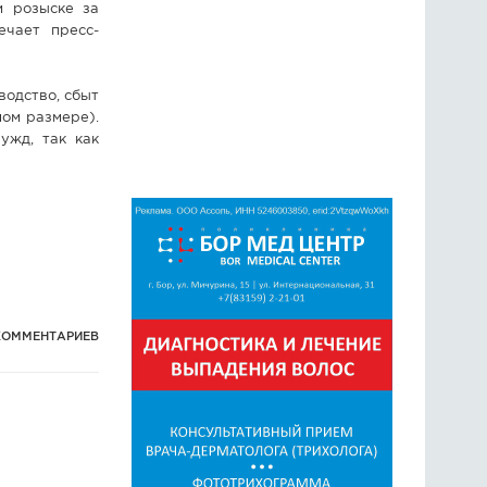
м розыске за
ечает пресс-
водство, сбыт
ном размере).
ужд, так как
КОММЕНТАРИЕВ