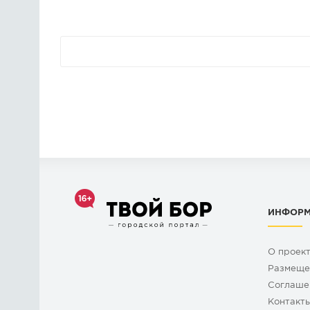
ИНФОР
О проек
Размеще
Cоглаше
Контакт