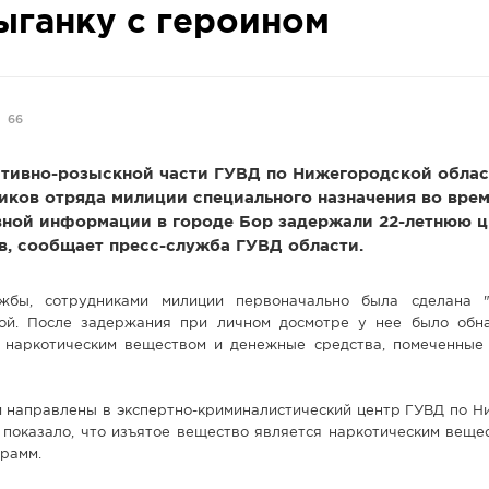
ыганку с героином
66
ативно-розыскной части ГУВД по Нижегородской облас
иков отряда милиции специального назначения во вре
вной информации в городе Бор задержали 22-летнюю ц
в, сообщает пресс-служба ГУВД области.
жбы, сотрудниками милиции первоначально была сделана "
ной. После задержания при личном досмотре у нее было об
с наркотическим веществом и денежные средства, помеченные
и направлены в экспертно-криминалистический центр ГУВД по Н
 показало, что изъятое вещество является наркотическим веще
грамм.