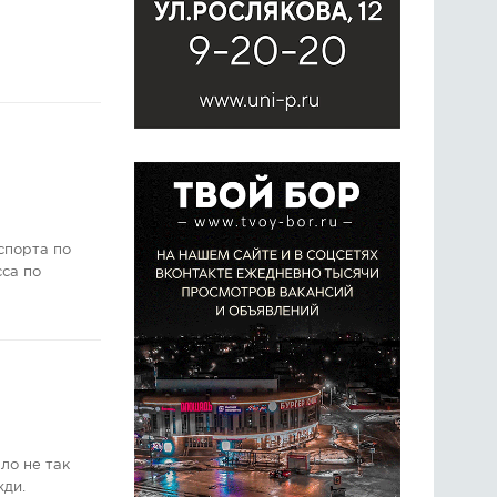
спорта по
сса по
ло не так
жди.