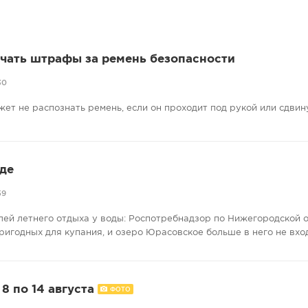
учать штрафы за ремень безопасности
30
жет не распознать ремень, если он проходит под рукой или сдвину
де
59
лей летнего отдыха у воды: Роспотребнадзор по Нижегородской 
ригодных для купания, и озеро Юрасовское больше в него не вхо
8 по 14 августа
ФОТО