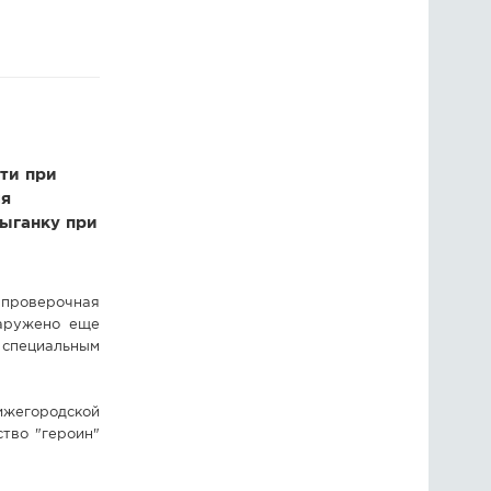
ГОЛОСОВАНИЯ
ПРЕДЛОЖИТЬ НОВОСТЬ
ФОТО
ти при
мя
ыганку при
проверочная
наружено еще
 специальным
ижегородской
ство "героин"