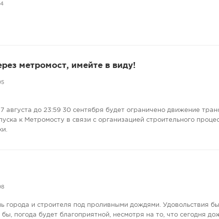
04
ерез метромост, имейте в виду!
95
7 августа до 23:59 30 сентября будет ограничено движение тран
пуска к Метромосту в связи с организацией строительного проце
ки.
98
нь города и строителя под проливными дождями. Удовольствия бы
е бы, погода будет благоприятной, несмотря на то, что сегодня до