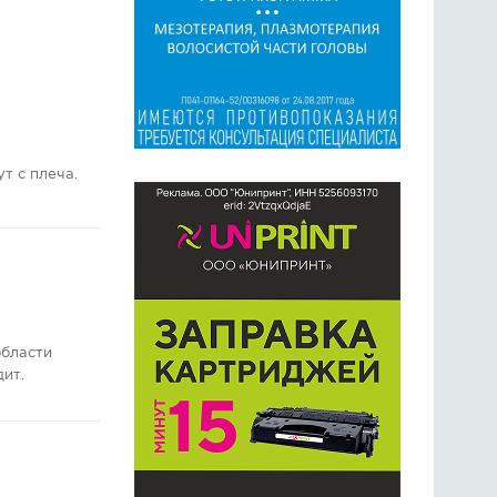
т с плеча.
области
дит.