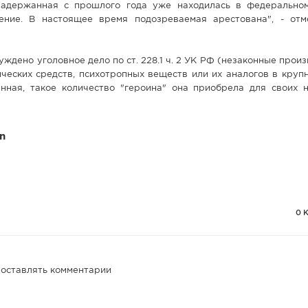
задержанная с прошлого года уже находилась в федерально
ение. В настоящее время подозреваемая арестована", - отм
ждено уголовное дело по ст. 228.1 ч. 2 УК РФ (незаконные произ
ческих средств, психотропных веществ или их аналогов в круп
нная, такое количество "героина" она приобрела для своих н
n
0 
 оставлять комментарии