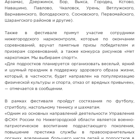
Арзамас, Дзержинск, Бор, Выкса, Городец, Кстово,
Навашино, Павлово, Чкаловск, Урень; Ветлужского,
Варнавинского, Володарского, Сосновского, Первомайского,
Шарангского районов и другие).
Также в фестивале примут участие сотрудники
нижегородского наркоконтроля, которые по окончании
соревнований, вручат памятные призы победителям и
призерам соревнований, а также конкурса рисунков «Нет
наркотикам. Мы выбираем спорт!».
«Для подростков планируется организовать веселый, яркий
и шумный праздник в поддержку здорового образа жизни,
который, в частности, будет направлен на популяризацию
физической культуры и спорта, отказ от вредных привычек»,
— отмечается в сообщении.
В рамках фестиваля пройдут состязания по футболу,
стритболу, настольному теннису и шахматам.
«Одним из основных направлений деятельности Управления
ФСКН России по Нижегородской области является военно-
патриотическое воспитание подрастающего поколения,
повышение престижа службы в правоохранительных
органах, вовлечение большего числа детей и подростков в