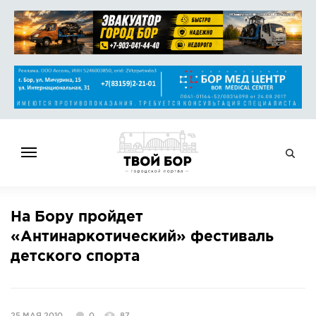
ГЛАВНАЯ
На Бору пройдет
НОВОСТИ
«Антинаркотический» фестиваль
СПРАВОЧНИК
детского спорта
ОБЪЯВЛЕНИЯ
РАБОТА
АФИША