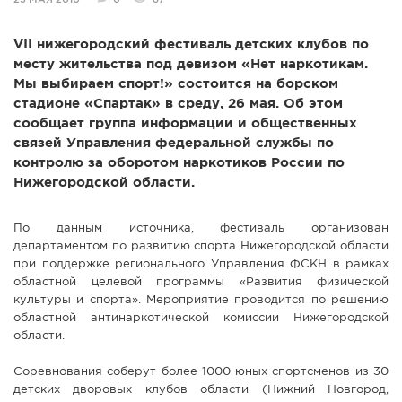
25 МАЯ 2010
0
87
СПРАВКА
VII нижегородский фестиваль детских клубов по
КАМЕРЫ
месту жительства под девизом «Нет наркотикам.
КОНКУРСЫ
Мы выбираем спорт!» состоится на борском
стадионе «Спартак» в среду, 26 мая. Об этом
СТАТЬИ
сообщает группа информации и общественных
ГОЛОСОВАНИЯ
связей Управления федеральной службы по
контролю за оборотом наркотиков России по
ПРЕДЛОЖИТЬ НОВОСТЬ
Нижегородской области.
ФОТО
По данным источника, фестиваль организован
департаментом по развитию спорта Нижегородской области
при поддержке регионального Управления ФСКН в рамках
областной целевой программы «Развития физической
культуры и спорта». Мероприятие проводится по решению
областной антинаркотической комиссии Нижегородской
области.
Соревнования соберут более 1000 юных спортсменов из 30
детских дворовых клубов области (Нижний Новгород,