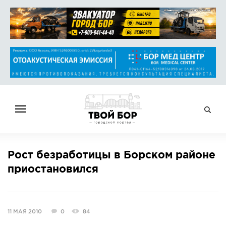
ГЛАВНАЯ
Рост безработицы в Борском районе
НОВОСТИ
приостановился
СПРАВОЧНИК
ОБЪЯВЛЕНИЯ
РАБОТА
11 МАЯ 2010
0
84
АФИША