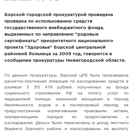
26 МАРТА 2010
0
62
СПРАВКА
Борской городской прокуратурой проведена
КАМЕРЫ
проверка по использованию средств
КОНКУРСЫ
государственного внебюджетного фонда,
выделенных по направлению "родовые
СТАТЬИ
сертификаты" приоритетного национального
ГОЛОСОВАНИЯ
проекта "Здоровье" Борской центральной
районной больнице за 2009 год, говорится в
ПРЕДЛОЖИТЬ НОВОСТЬ
сообщении прокуратуры Нижегородской области.
ФОТО
По данным прокуратуры, Борской ЦРБ была произведена
расчетно-платежная операция по расходованию средств в
размере 3 315 479 рублей, полученных из Фонда
социального страхования РФ на оплату услуг по
медицинской помощи, оказанной женщинам в период
беременности, родов и в послеродовый период, не
предусмотренная нормативными правовыми актами,
определяющими порядок их предоставления и
расходования. Деньги были перечислены в доход местного
бюджета Борского района и израсходованы на выплату