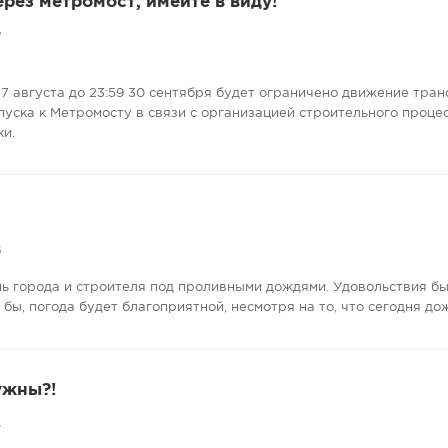
ерез метромост, имейте в виду!
7
7 августа до 23:59 30 сентября будет ограничено движение тран
пуска к Метромосту в связи с организацией строительного проце
ки.
5
нь города и строителя под проливными дождями. Удовольствия бы
е бы, погода будет благоприятной, несмотря на то, что сегодня до
ужны?!
4