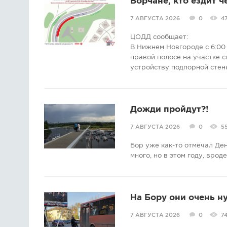
Борчане, кто ездит ч
7 АВГУСТА 2026
0
4
ЦОДД сообщает:
В Нижнем Новгороде с 6:00 
правой полосе на участке с
устройству подпорной стен
Дожди пройдут?!
7 АВГУСТА 2026
0
5
Бор уже как-то отмечал Де
много, но в этом году, врод
На Бору они очень н
7 АВГУСТА 2026
0
7