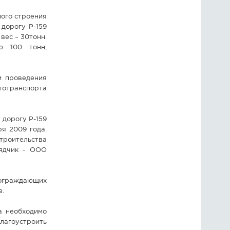
ого строения
дорогу Р-159
вес – 30тонн.
ю 100 тонн,
и проведения
втотранспорта
 дорогу Р-159
я 2009 года.
троительства
рядчик – ООО
 ограждающих
в.
а необходимо
агоустроить