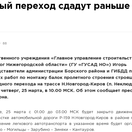
ый переход сдадут раньше
88
венного учреждения «Главное управление строительст
ог Нижегородской области» (ГУ «ГУСАД НО») Игорь
дставители администрации Борского района и ГИБДД 
х работ по монтажу балок пролетного строения строя
ного перехода на трассе Н.Новгород-Киров (п. Неклю
 четверг, 25 марта, в 10.00 МСК. Об этом сообщает пре
она.
е, 25 марта с 01.00 до 03.00 МСК будет закрыто движени
астке автомобильной дороги Р-159 Н.Новгород-Киров в районе 
жение легкового автотранспорта в указанное время будет орг
 – Могильцы – Зарубино – Зиняки – Кантауров.