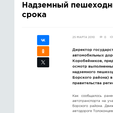
Надземный пешеходн
срока
25 МАРТА 2010
0
Директор государст
автомобильных дор
Коробейников, пре
осмотр выполненны
надземного пешеход
Борского района) в
правительства реги
Как сообщалось ране
автотранспорта на уч
Борского района. Дви
автодороге Толоконцево