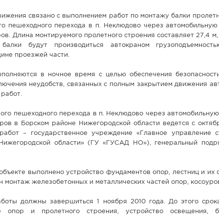
ижения связано с выполнением работ по монтажу балки пролетн
го пешеходного перехода в п. Неклюдово через автомобильную 
в. Длина монтируемого пролетного строения составляет 27,4 м, 
балки будут производиться автокраном грузоподъемность
ине проезжей части.
полняются в ночное время с целью обеспечения безопасност
ключения неудобств, связанных с полным закрытием движения а
 работ.
ого пешеходного перехода в п. Неклюдово через автомобильную
ров в Борском районе Нижегородской области ведется с октябр
работ – государственное учреждение «Главное управление с
Нижегородской области» (ГУ «ГУСАД НО»), генеральный под
объекте выполнено устройство фундаментов опор, лестниц и их
н монтаж железобетонных и металлических частей опор, косоуро
аботы должны завершиться 1 ноября 2010 года. До этого срок
е опор и пролетного строения, устройство освещения, бл