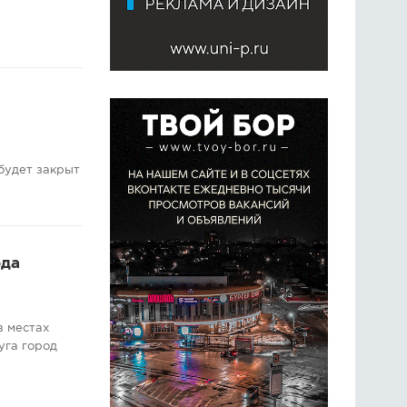
будет закрыт
ода
в местах
уга город