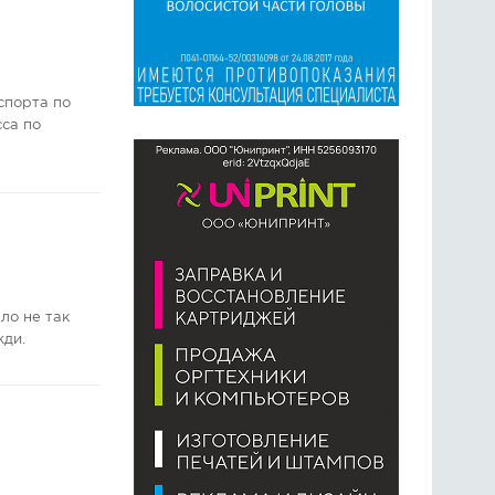
спорта по
сса по
ло не так
жди.