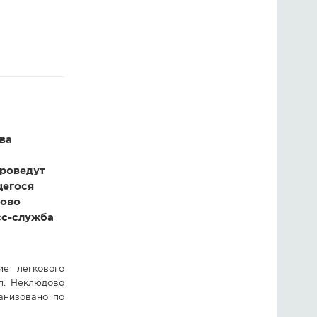
ГОЛОСОВАНИЯ
ПРЕДЛОЖИТЬ НОВОСТЬ
ФОТО
ва
проведут
щегося
дово
сс-служба
е легкового
п. Неклюдово
анизовано по