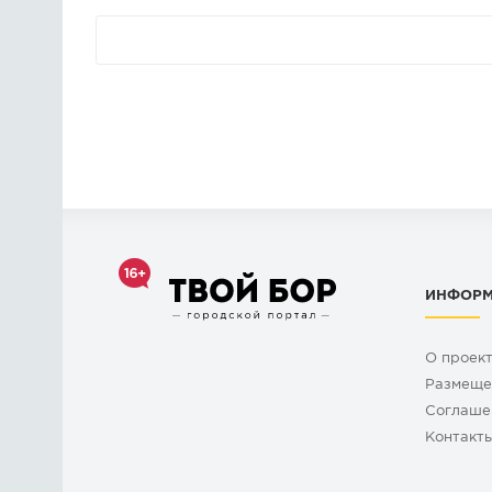
ИНФОР
О проек
Размеще
Cоглаше
Контакт