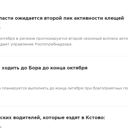
ласти ожидается второй пик активности клещей
6
сентября в регионе прогнозируется второй сезонный всплеск акт
ждает управление Роспотребнадзора.
ходить до Бора до конца октября
 планируется выполнять до конца октября при благоприятных п
ких водителей, которые ездят в Кстово:
6