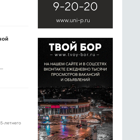
ной
 —
5-летнего