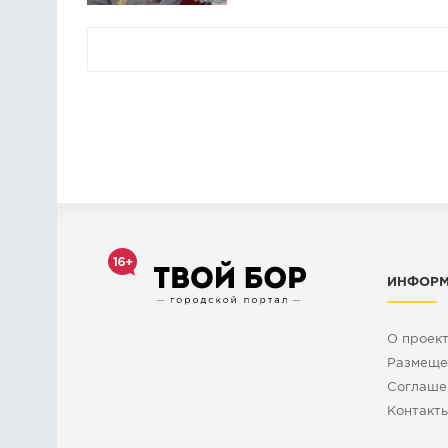
ИНФОР
О проек
Размеще
Cоглаше
Контакт