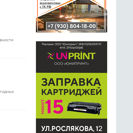
ивности
огодных