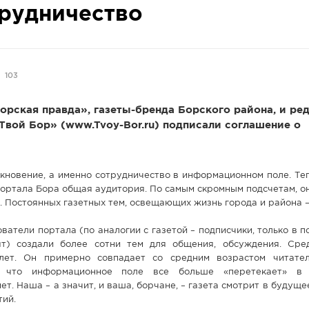
рудничество
103
орская правда», газеты-бренда Борского района, и ре
Твой Бор» (www.Tvoy-Bor.ru) подписали соглашение о
кновение, а именно сотрудничество в информационном поле. Те
портала Бора общая аудитория. По самым скромным подсчетам, о
. Постоянных газетных тем, освещающих жизнь города и района –
атели портала (по аналогии с газетой – подписчики, только в п
т) создали более сотни тем для общения, обсуждения. Сре
 лет. Он примерно совпадает со средним возрастом читате
, что информационное поле все больше «перетекает» в 
ет. Наша – а значит, и ваша, борчане, – газета смотрит в будуще
тий.