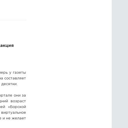
ГОЛОСОВАНИЯ
ПРЕДЛОЖИТЬ НОВОСТЬ
ФОТО
дакция
перь у газеты
на составляет
 десятки.
ортале они за
дний возраст
лей «Борской
виртуальное
е и не желает