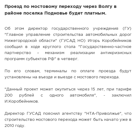
Проезд по мостовому переходу через Волгу в
СПРАВКА
районе поселка Подновье будет платным.
КАМЕРЫ
КОНКУРСЫ
Об этом директор государственного учреждения (ГУ)
"Главное управление строительства автомобильных дорог
СТАТЬИ
Нижегородской области" (ГУСАД НО) Игорь Коробейников
ГОЛОСОВАНИЯ
сообщил в ходе круглого стола "Государственно-частное
партнерство – механизм реализации антикризисных
ПРЕДЛОЖИТЬ НОВОСТЬ
программ субъектов РФ" в четверг.
ФОТО
По его словам, терминалы по оплате проезда будут
установлены на въезде и выезде с мостового перехода.
"Данный проект может окупиться через 15 лет, при тарифе
200 рублей с одного автомобиля", - заключил
И.Коробейников.
Директор ГУСАД пояснил агентству "НТА-Приволжье", что
строительство мостового перехода может быть начато уже в
2010 году.