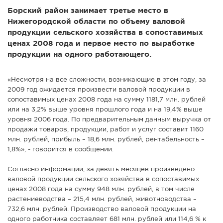
Борский район занимает третье место в
СПРАВКА
Нижегородской области по объему валовой
КАМЕРЫ
продукции сельского хозяйства в сопоставимых
ценах 2008 года и первое место по выработке
КОНКУРСЫ
продукции на одного работающего.
СТАТЬИ
ГОЛОСОВАНИЯ
«Несмотря на все сложности, возникающие в этом году, за
2009 год ожидается произвести валовой продукции в
ПРЕДЛОЖИТЬ НОВОСТЬ
сопоставимых ценах 2008 года на сумму 1181,7 млн. рублей
ФОТО
или на 3,2% выше уровня прошлого года и на 19,4% выше
уровня 2006 года. По предварительным данным выручка от
продажи товаров, продукции, работ и услуг составит 1160
млн. рублей, прибыль – 18,6 млн. рублей, рентабельность –
1,8%», - говорится в сообщении.
Согласно информации, за девять месяцев произведено
валовой продукции сельского хозяйства в сопоставимых
ценах 2008 года на сумму 948 млн. рублей, в том числе
растениеводства – 215,4 млн. рублей, животноводства –
732,6 млн. рублей. Производство валовой продукции на
одного работника составляет 681 млн. рублей или 114,6 % к