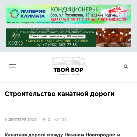
ГЛАВНАЯ
Строительство канатной дороги
НОВОСТИ
СПРАВОЧНИК
ОБЪЯВЛЕНИЯ
9 СЕНТЯБРЯ 2009
0
121
РАБОТА
АФИША
Канатная дорога между Нижним Новгородом и