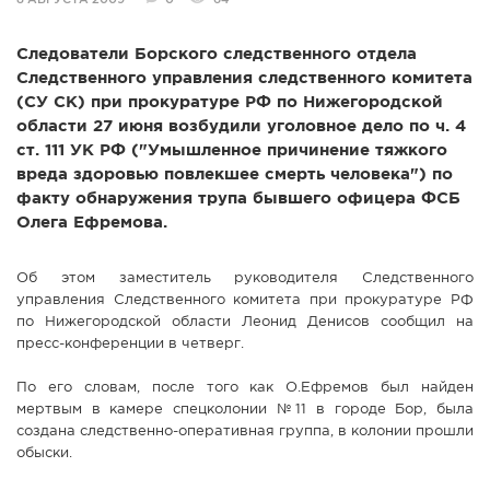
8 АВГУСТА 2009
0
64
СПРАВКА
Следователи Борского следственного отдела
КАМЕРЫ
Следственного управления следственного комитета
КОНКУРСЫ
(СУ СК) при прокуратуре РФ по Нижегородской
области 27 июня возбудили уголовное дело по ч. 4
СТАТЬИ
ст. 111 УК РФ ("Умышленное причинение тяжкого
ГОЛОСОВАНИЯ
вреда здоровью повлекшее смерть человека") по
факту обнаружения трупа бывшего офицера ФСБ
ПРЕДЛОЖИТЬ НОВОСТЬ
Олега Ефремова.
ФОТО
Об этом заместитель руководителя Следственного
управления Следственного комитета при прокуратуре РФ
по Нижегородской области Леонид Денисов сообщил на
пресс-конференции в четверг.
По его словам, после того как О.Ефремов был найден
мертвым в камере спецколонии №11 в городе Бор, была
создана следственно-оперативная группа, в колонии прошли
обыски.