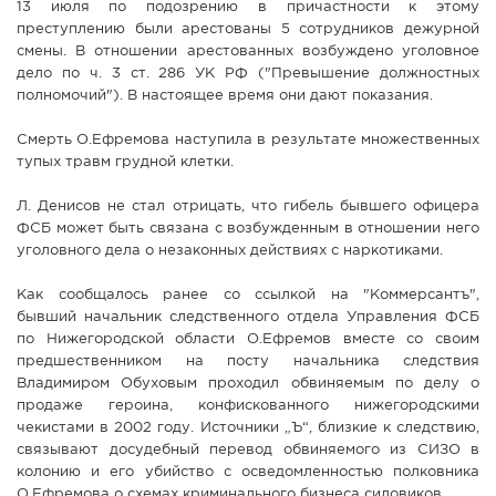
13 июля по подозрению в причастности к этому
преступлению были арестованы 5 сотрудников дежурной
смены. В отношении арестованных возбуждено уголовное
дело по ч. 3 ст. 286 УК РФ ("Превышение должностных
полномочий"). В настоящее время они дают показания.
Смерть О.Ефремова наступила в результате множественных
тупых травм грудной клетки.
Л. Денисов не стал отрицать, что гибель бывшего офицера
ФСБ может быть связана с возбужденным в отношении него
уголовного дела о незаконных действиях с наркотиками.
Как сообщалось ранее со ссылкой на "Коммерсантъ",
бывший начальник следственного отдела Управления ФСБ
по Нижегородской области О.Ефремов вместе со своим
предшественником на посту начальника следствия
Владимиром Обуховым проходил обвиняемым по делу о
продаже героина, конфискованного нижегородскими
чекистами в 2002 году. Источники „Ъ“, близкие к следствию,
связывают досудебный перевод обвиняемого из СИЗО в
колонию и его убийство с осведомленностью полковника
О.Ефремова о схемах криминального бизнеса силовиков.