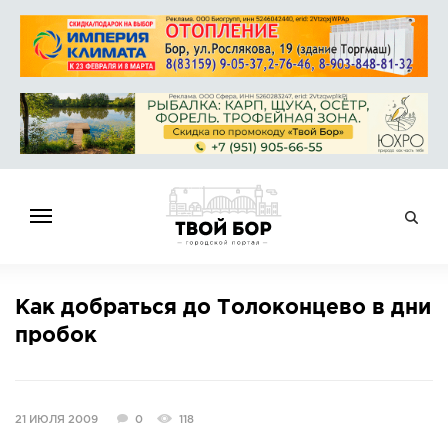
ГЛАВНАЯ
Как добраться до Толоконцево в дни
НОВОСТИ
пробок
СПРАВОЧНИК
ОБЪЯВЛЕНИЯ
РАБОТА
21 ИЮЛЯ 2009
0
118
АФИША