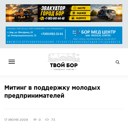
ГЛАВНАЯ
Митинг в поддержку молодых
НОВОСТИ
предпринимателей
СПРАВОЧНИК
ОБЪЯВЛЕНИЯ
РАБОТА
17 ИЮНЯ 2009
0
73
АФИША