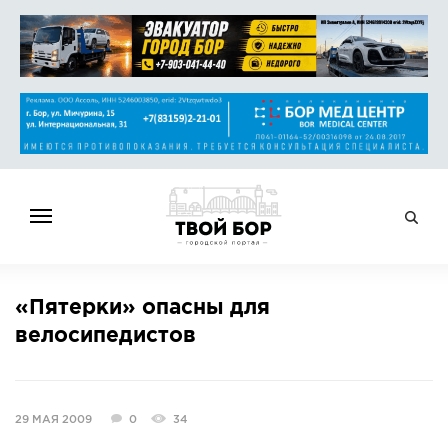
ГЛАВНАЯ
«Пятерки» опасны для
НОВОСТИ
велосипедистов
СПРАВОЧНИК
ОБЪЯВЛЕНИЯ
РАБОТА
29 МАЯ 2009
0
34
АФИША