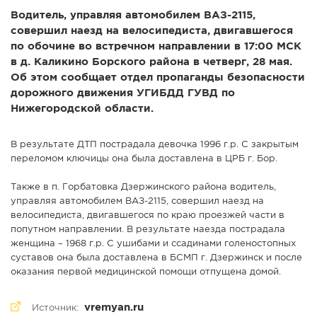
Водитель, управляя автомобилем ВАЗ-2115,
СПРАВКА
совершил наезд на велосипедиста, двигавшегося
КАМЕРЫ
по обочине во встречном направлении в 17:00 МСК
в д. Каликино Борского района в четверг, 28 мая.
КОНКУРСЫ
Об этом сообщает отдел пропаганды безопасности
СТАТЬИ
дорожного движения УГИБДД ГУВД по
ГОЛОСОВАНИЯ
Нижегородской области.
ПРЕДЛОЖИТЬ НОВОСТЬ
В результате ДТП пострадала девочка 1996 г.р. С закрытым
ФОТО
переломом ключицы она была доставлена в ЦРБ г. Бор.
Также в п. Горбатовка Дзержинского района водитель,
управляя автомобилем ВАЗ-2115, совершил наезд на
велосипедиста, двигавшегося по краю проезжей части в
попутном направлении. В результате наезда пострадала
женщина – 1968 г.р. С ушибами и ссадинами голеностопных
суставов она была доставлена в БСМП г. Дзержинск и после
оказания первой медицинской помощи отпущена домой.
vremyan.ru
Источник: